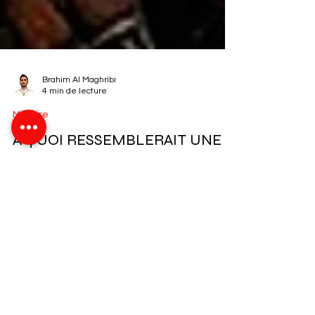
Brahim Al Maghribi
4 min de lecture
Militaire
À QUOI RESSEMBLERAIT UNE
GUERRE ENTRE LE MAROC ET
L’ALGÉRIE ?
Alors que les réseaux sociaux algériens
s’enflamment régulièrement à coups de
classements militaires tels que celui de Global