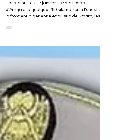
L’AGRESSION ALGÉRIENNE
Dans la nuit du 27 janvier 1976, à l'oasis
d'Amgala, à quelque 260 kilomètres à l'ouest de
la frontière algérienne et au sud de Smara, les
Forces armées royales lancent un assaut contre
des positions lourdement armées. Ce qu'elles y
trouvent va provoquer une crise diplomatique
majeure et exposer devant la communauté
internationale un fait qu'Alger niait depuis des
semaines : l'armée algérienne était directement
engagée dans le conflit du Sahara, aux côtés du
Polisario, sur un