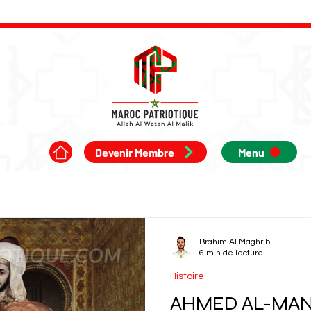
Devenir Membre
Menu
Brahim Al Maghribi
6 min de lecture
Histoire
AHMED AL-MAN