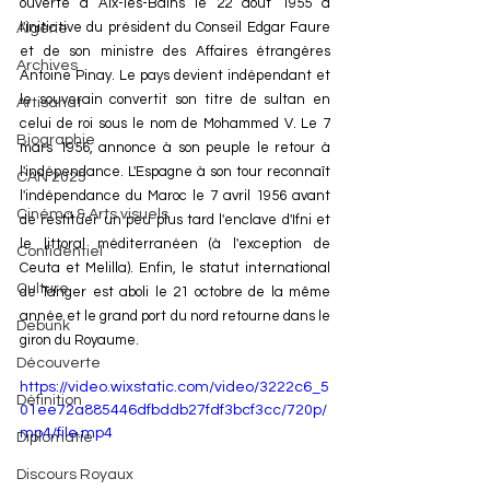
ouverte à Aix-les-Bains le 22 août 1955 à 
l'initiative du président du Conseil Edgar Faure 
Algérie
et de son ministre des Affaires étrangères 
Archives
Antoine Pinay. Le pays devient indépendant et 
le souverain convertit son titre de sultan en 
Artisanat
celui de roi sous le nom de Mohammed V. Le 7 
Biographie
mars 1956, annonce à son peuple le retour à 
l'indépendance. L'Espagne à son tour reconnaît 
CAN 2025
l'indépendance du Maroc le 7 avril 1956 avant 
Cinéma & Arts visuels
de restituer un peu plus tard l'enclave d'Ifni et 
le littoral méditerranéen (à l'exception de 
Confidentiel
Ceuta et Melilla). Enfin, le statut international 
Culture
de Tanger est aboli le 21 octobre de la même 
année et le grand port du nord retourne dans le 
Debunk
giron du Royaume.
Découverte
https://video.wixstatic.com/video/3222c6_5
Définition
01ee72a885446dfbddb27fdf3bcf3cc/720p/
mp4/file.mp4
Diplomatie
Discours Royaux