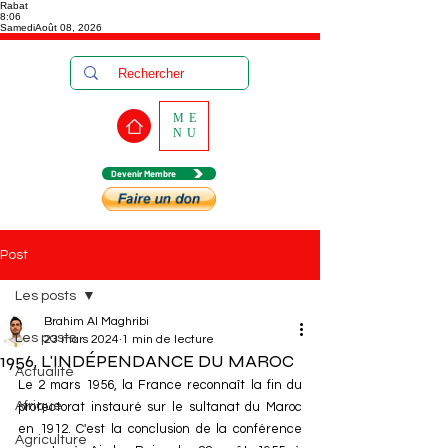
Rabat
8:06
Samedi
Août 08, 2026
ME
NU
Devenir Membre
Post
Les posts
Brahim Al Maghribi
Les posts
23 mars 2024
1 min de lecture
1956, L'INDÉPENDANCE DU MAROC
Actualité
Le 2 mars 1956, la France reconnaît la fin du 
Afrique
protectorat instauré sur le sultanat du Maroc 
en 1912. C'est la conclusion de la conférence 
Agriculture