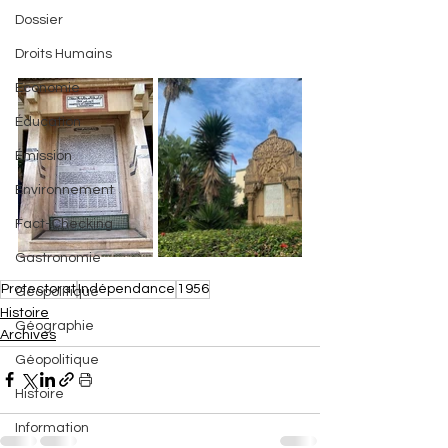
Dossier
Droits Humains
Économie
Éducation
Émission
Environnement
Fact-Checking
Gastronomie
Protectorat
Indépendance
1956
Géopolitique
Histoire
Géographie
Archives
Géopolitique
Histoire
Information