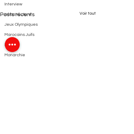
Interview
Voir tout
Posts récents
Infrastructure
Jeux Olympiques
Marocains Juifs
Militaire
Monarchie
Monument
Nations Unies
Nature
Organisation
Patrimoine
Projets
Religion