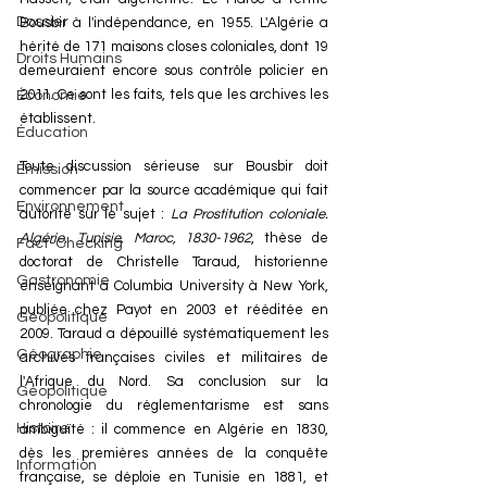
Dossier
Bousbir à l'indépendance, en 1955. L'Algérie a 
hérité de 171 maisons closes coloniales, dont 19 
Droits Humains
demeuraient encore sous contrôle policier en 
2011. Ce sont les faits, tels que les archives les 
Économie
établissent.
Éducation
Toute discussion sérieuse sur Bousbir doit 
Émission
commencer par la source académique qui fait 
Environnement
autorité sur le sujet : 
La Prostitution coloniale. 
Algérie, Tunisie, Maroc, 1830-1962
, thèse de 
Fact-Checking
doctorat de Christelle Taraud, historienne 
Gastronomie
enseignant à Columbia University à New York, 
publiée chez Payot en 2003 et rééditée en 
Géopolitique
2009. Taraud a dépouillé systématiquement les 
Géographie
archives françaises civiles et militaires de 
l'Afrique du Nord. Sa conclusion sur la 
Géopolitique
chronologie du réglementarisme est sans 
Histoire
ambiguïté : il commence en Algérie en 1830, 
dès les premières années de la conquête 
Information
française, se déploie en Tunisie en 1881, et 