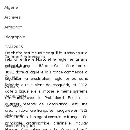
Algérie
Archives
Artisanat
Biographie
CAN 2025
Un chiffre résume tout ce qu'il faut savoir sur la 
Cinéma & Arts visuels
relation entre le Maroc et le réglementarisme 
colonial français : 82 ans. C'est l'écart entre 
Confidentiel
1830, date à laquelle la France commence à 
Culture
organiser la prostitution réglementée dans 
l'Algérie qu'elle vient de conquérir, et 1912, 
Debunk
date à laquelle elle impose le même système 
Découverte
au Maroc, avec le Protectorat. Bousbir, le 
quartier réservé de Casablanca, est une 
Définition
création coloniale française inaugurée en 1923 
Diplomatie
sur le terrain d'un agent consulaire français. Sa 
principale organisatrice criminelle, Moulay 
Discours Royaux
Hassen, était algérienne. Le Maroc a fermé 