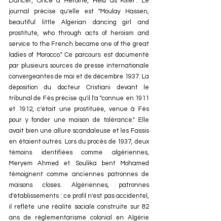
Dancer, Once a Heroine, Held as Killer". Le 
journal précise qu'elle est "Moulay Hassen, 
beautiful little Algerian dancing girl and 
prostitute, who through acts of heroism and 
service to the French became one of the great 
ladies of Morocco." Ce parcours est documenté 
par plusieurs sources de presse internationale 
convergeantes de mai et de décembre 1937. La 
déposition du docteur Cristiani devant le 
tribunal de Fès précise qu'il l'a "connue en 1911 
et 1912, c'était une prostituée, venue à Fès 
pour y fonder une maison de tolérance." Elle 
avait bien une allure scandaleuse et les Fassis 
en étaient outrés. Lors du procès de 1937, deux 
témoins identifiées comme algériennes, 
Meryem Ahmed et Soulika bent Mohamed 
témoignent comme anciennes patronnes de 
maisons closes. Algériennes, patronnes 
d'établissements : ce profil n'est pas accidentel, 
il reflète une réalité sociale construite sur 82 
ans de réglementarisme colonial en Algérie 