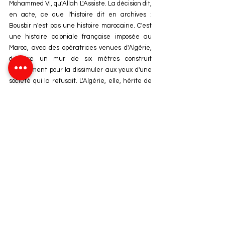
Mohammed VI, qu'Allah L'Assiste. La décision dit, 
en acte, ce que l'histoire dit en archives : 
Bousbir n'est pas une histoire marocaine. C'est 
une histoire coloniale française imposée au 
Maroc, avec des opératrices venues d'Algérie, 
derrière un mur de six mètres construit 
précisément pour la dissimuler aux yeux d'une 
société qui la refusait. L'Algérie, elle, hérite de 
171 maisons closes, dont certaines n'ont jamais 
été formellement interdites et fonctionnaient 
encore dans les années 2000. Ce n'est pas le 
Maroc qui ressemble à l'Algérie sur ce chapitre. 
C'est l'inverse qui est vrai, et les archives le 
confirment.