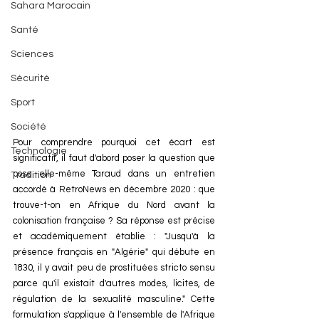
Sahara Marocain
Santé
Sciences
Sécurité
Sport
Société
Pour comprendre pourquoi cet écart est 
Technologie
significatif, il faut d'abord poser la question que 
pose elle-même Taraud dans un entretien 
Tradition
accordé à RetroNews en décembre 2020 : que 
trouve-t-on en Afrique du Nord avant la 
colonisation française ? Sa réponse est précise 
et académiquement établie : "Jusqu'à la 
présence français en "Algérie" qui débute en 
1830, il y avait peu de prostituées stricto sensu 
parce qu'il existait d'autres modes, licites, de 
régulation de la sexualité masculine." Cette 
formulation s'applique à l'ensemble de l'Afrique 