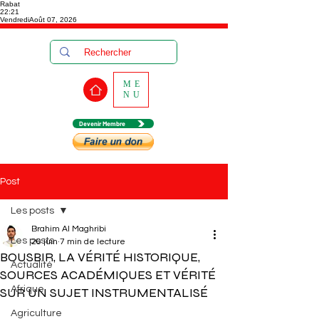
Rabat
22:21
Vendredi
Août 07, 2026
ME
NU
Devenir Membre
Post
Les posts
Brahim Al Maghribi
Les posts
26 juin
7 min de lecture
BOUSBIR, LA VÉRITÉ HISTORIQUE,
Actualité
SOURCES ACADÉMIQUES ET VÉRITÉ
Afrique
SUR UN SUJET INSTRUMENTALISÉ
Agriculture