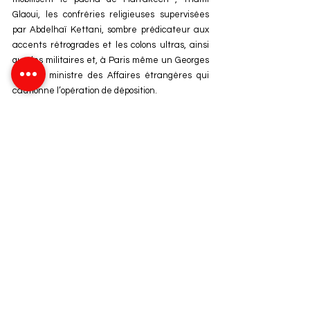
Glaoui, les confréries religieuses supervisées 
par Abdelhaï Kettani, sombre prédicateur aux 
accents rétrogrades et les colons ultras, ainsi 
que les militaires et, à Paris même un Georges 
Bidault, ministre des Affaires étrangères qui 
cautionne l’opération de déposition.
L’objectif est de destituer le Roi Mohammed 5 et 
de mettre à sa place un autre Roi. La coalition 
féodale a fabriqué une parodie de procès, d’une 
prétendue intégrité morale et religieuse, 
mettant en cause le titre de Amir al-
Mouminine de Mohammed Ben Youssef. Nous 
sommes à sept mois du forfait ! En février 1953, 
les prémices de ce qu’on appellera le coup de 
force contre le sultan sont réunies. A Rabat, un 
certain Jacques de Blesson, ministre délégué à 
la Résidence et faisant office d’ambassadeur, 
joue un rôle déterminant de comploteur 
acharné. Il fournit des rapports rassurants à 