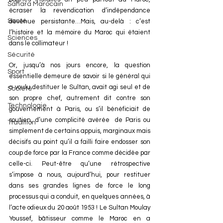
Sahara Marocain
écraser la revendication d’indépendance 
Santé
devenue persistante…Mais, au-delà : c’est 
l’histoire et la mémoire du Maroc qui étaient 
Sciences
dans le collimateur !
Sécurité
Or, jusqu’à nos jours encore, la question 
Sport
essentielle demeure de savoir si le général qui 
a voulu destituer le Sultan, avait agi seul et de 
Société
son propre chef, autrement dit contre son 
Technologie
gouvernement à Paris, ou s’il bénéficiait de 
soutien, d’une complicité avérée  de Paris ou 
Tradition
simplement de certains appuis, marginaux mais 
décisifs au point qu’il a failli faire endosser son 
coup de force par la France comme décidée par 
celle-ci. Peut-être qu’une rétrospective 
s’impose à nous, aujourd’hui, pour restituer 
dans ses grandes lignes de force le long 
processus qui a conduit, en quelques années, à 
l’acte odieux du 20 août 1953 ! Le Sultan Moulay 
Youssef, bâtisseur comme le Maroc en a 