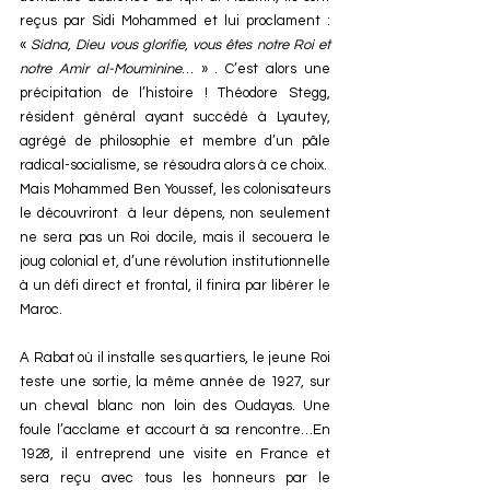
reçus par Sidi Mohammed et lui proclament : 
« 
Sidna, Dieu vous glorifie, vous êtes notre Roi et 
notre Amir al-Mouminine
… » . C’est alors une 
précipitation de l’histoire ! Théodore Stegg, 
résident général ayant succédé à Lyautey, 
agrégé de philosophie et membre d’un pâle 
radical-socialisme, se résoudra alors à ce choix.  
Mais Mohammed Ben Youssef, les colonisateurs 
le découvriront  à leur dépens, non seulement 
ne sera pas un Roi docile, mais il secouera le 
joug colonial et, d’une révolution institutionnelle 
à un défi direct et frontal, il finira par libérer le 
Maroc.
A Rabat où il installe ses quartiers, le jeune Roi 
teste une sortie, la même année de 1927, sur 
un cheval blanc non loin des Oudayas. Une 
foule l’acclame et accourt à sa rencontre…En 
1928, il entreprend une visite en France et 
sera reçu avec tous les honneurs par le 