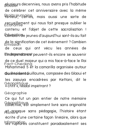
plusieurs décennies, nous avons pris l’habitude 
Dossier
de célébrer cet anniversaire avec la même 
Droits Humains
ferveur, certes, mais aussi une sorte de 
recueillement qui nous fait presque oublier le 
Économie
contenu et l’objet de cette sacralisation ! 
Éducation
Combien de jeunes d’aujourd’hui sont-ils au fait 
de la signification de cet événement ? Combien 
Émission
de ceux qui ont vécu les années de 
Environnement
l’indépendance peuvent-ils encore se souvenir 
de ce duel majeur qui a mis face-à-face le Roi 
Fact-Checking
Mohammed 5 et la camarilla organisée autour 
du Résident Guillaume, composée des Glaoui et 
Gastronomie
les zaouiya encadrées par Kettani, dit le 
Géopolitique
« chrif », féodal impétrant ?
Géographie
Ce qui fut un pan entier de notre mémoire 
Géopolitique
collective, est simplement livré sans originalité 
et presque sans pédagogie, l’histoire étant 
Histoire
écrite d’une certaine façon linéaire, alors que 
Information
les ruptures constituent paradoxalement ses 