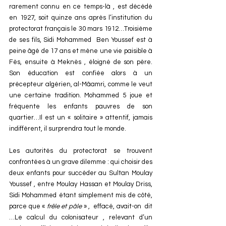
rarement connu en ce temps-là , est décédé 
en 1927, soit quinze ans après l’institution du 
protectorat français le 30 mars 1912…Troisième 
de ses fils, Sidi Mohammed  Ben Youssef est à 
peine âgé de 17 ans et mène une vie paisible à 
Fès, ensuite à Meknès , éloigné de son père. 
Son éducation est confiée alors à un 
précepteur algérien, al-Mâamri, comme le veut 
une certaine tradition. Mohammed 5 joue et 
fréquente les enfants pauvres de son 
quartier…Il est un « solitaire » attentif, jamais 
indifférent, il surprendra tout le monde.
Les autorités du protectorat se trouvent 
confrontées à un grave dilemme : qui choisir des 
deux enfants pour succéder au Sultan Moulay 
Youssef , entre Moulay Hassan et Moulay Driss, 
Sidi Mohammed étant simplement mis de côté, 
parce que « 
frêle et pâle
 » ,  effacé, avait-on  dit 
…Le calcul du colonisateur , relevant d’un 