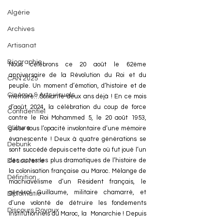
Algérie
Archives
Artisanat
Biographie
Nous célébrons ce 20 août le 62ème 
anniversaire de la Révolution du Roi et du 
CAN 2025
peuple. Un moment d’émotion, d’histoire et de 
Cinéma & Arts visuels
mémoire…Soixante-deux ans déjà ! En ce mois 
d’août 2024, la célébration du coup de force 
Confidentiel
contre le Roi Mohammed 5, le 20 août 1953, 
Culture
glisse sous l’opacité involontaire d’une mémoire 
évanescente ! Deux à quatre générations se 
Debunk
sont succédé depuis cette date où fut joué l’un 
des actes les plus dramatiques de l’histoire de 
Découverte
la colonisation française au Maroc. Mélange de 
Définition
machiavélisme d’un Résident français, le 
général Guillaume, militaire chamarré, et 
Diplomatie
d’une volonté de détruire les fondements 
Discours Royaux
institutionnels du Maroc, la  Monarchie ! Depuis 