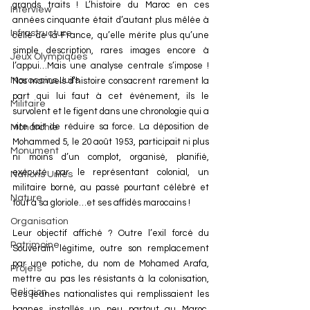
grands traits ! L’histoire du Maroc en ces 
Interview
années cinquante était d’autant plus mêlée à 
Infrastructure
celle de la France, qu’elle mérite plus qu’une 
simple description, rares images encore à 
Jeux Olympiques
l’appui…Mais une analyse centrale s’impose ! 
Marocains Juifs
Nos manuels d’histoire consacrent rarement la 
part qui lui faut à cet événement, ils le 
Militaire
survolent et le figent dans une chronologie qui a 
vite fait de réduire sa force. La déposition de 
Monarchie
Mohammed 5, le 20 août 1953, participait ni plus 
Monument
ni moins d’un complot, organisé, planifié, 
exécuté par le représentant colonial, un 
Nations Unies
militaire borné, au passé pourtant célébré et 
Nature
tout à sa gloriole…et ses affidés marocains !
Organisation
Leur objectif affiché ? Outre l’exil forcé du 
Patrimoine
Souverain légitime, outre son remplacement 
par une potiche, du nom de Mohamed Arafa, 
Projets
mettre au pas les résistants à la colonisation, 
Religion
ces jeunes nationalistes qui remplissaient les 
bagnes installés un peu partout au Maroc, 