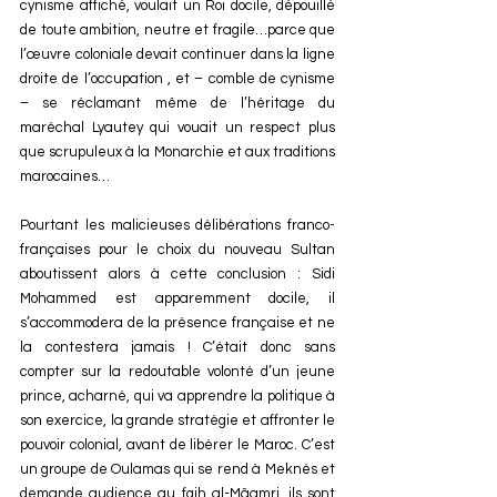
cynisme affiché, voulait un Roi docile, dépouillé 
de toute ambition, neutre et fragile…parce que 
l’œuvre coloniale devait continuer dans la ligne 
droite de l’occupation , et – comble de cynisme 
– se réclamant même de l’héritage du 
maréchal Lyautey qui vouait un respect plus 
que scrupuleux à la Monarchie et aux traditions 
marocaines…
Pourtant les malicieuses délibérations franco-
françaises pour le choix du nouveau Sultan 
aboutissent alors à cette conclusion : Sidi 
Mohammed est apparemment docile, il 
s’accommodera de la présence française et ne 
la contestera jamais ! C’était donc sans 
compter sur la redoutable volonté d’un jeune 
prince, acharné, qui va apprendre la politique à 
son exercice, la grande stratégie et affronter le 
pouvoir colonial, avant de libérer le Maroc. C’est 
un groupe de Oulamas qui se rend à Meknès et 
demande audience au fqih al-Mâamri, ils sont 