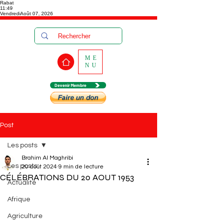
Rabat
11:49
Vendredi
Août 07, 2026
ME
NU
Devenir Membre
Post
Les posts
Brahim Al Maghribi
Les posts
20 août 2024
9 min de lecture
CÉLÉBRATIONS DU 20 AOUT 1953
Actualité
Afrique
Agriculture