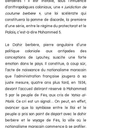
Berbères ! Il est installé, sous l’influence 
d’anthropologues coloniaux, une « 
juridiction de 
coutume berbère
 », une loi scélérate qui 
constituera la pomme de discorde, la première 
d’une série, entre le régime du protectorat et le 
Palais, c’est-à-dire Mohammed 5.
Le Dahir berbère, pierre angulaire d’une 
politique coloniale aux antipodes des 
conceptions de Lyautey, suscite une forte 
émotion dans le pays. Il constitue, à coup sûr, 
l’acte de naissance du nationalisme marocain 
que l’administration française jaugera à sa 
juste mesure, quatre ans plus tard, en 1934, 
devant l’accueil délirant réservé à Mohammed 
5 par le peuple de Fès, aux cris de 
Yahia al-
Malik
. Ce cri est un signal… On peut, en effet, 
avancer que la symbiose entre le Roi et le 
peuple a pris son point de départ avec le dahir 
berbère et le voyage de Fès, la ville où le 
nationalisme marocain commence à se profiler. 