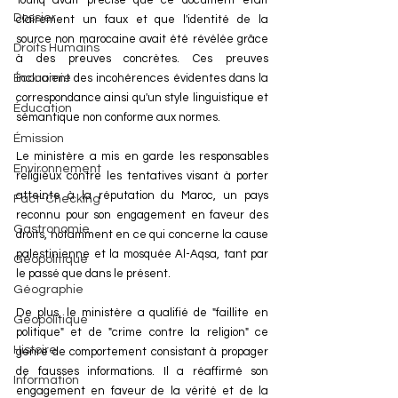
Toufiq avait précisé que ce document était 
Dossier
clairement un faux et que l'identité de la 
source non marocaine avait été révélée grâce 
Droits Humains
à des preuves concrètes. Ces preuves 
Économie
incluaient des incohérences évidentes dans la 
correspondance ainsi qu'un style linguistique et 
Éducation
sémantique non conforme aux normes.
Émission
Le ministère a mis en garde les responsables 
Environnement
religieux contre les tentatives visant à porter 
atteinte à la réputation du Maroc, un pays 
Fact-Checking
reconnu pour son engagement en faveur des 
Gastronomie
droits, notamment en ce qui concerne la cause 
palestinienne et la mosquée Al-Aqsa, tant par 
Géopolitique
le passé que dans le présent.
Géographie
De plus, le ministère a qualifié de "faillite en 
Géopolitique
politique" et de "crime contre la religion" ce 
Histoire
genre de comportement consistant à propager 
de fausses informations. Il a réaffirmé son 
Information
engagement en faveur de la vérité et de la 