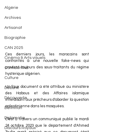
Algérie
Archives
Artisanat
Biographie
CAN 2025
Ces derniers jours, les marocains sont 
Cinéma & Arts visuels
confrontés à une nouvelle fake-news qui 
provient toujours des sous-traitants du régime 
Confidentiel
hystérique algérien.
Culture
Un faux document a été attribué au ministère 
Debunk
des Habous et des Affaires islamique 
Découverte
interdisant aux prêcheurs d'aborder la question 
palestinienne dans les mosquées.
Définition
Diplomatie
C'est à travers un communiqué publié le mardi 
24 octobre 2023 que le département d'Ahmed 
Discours Royaux