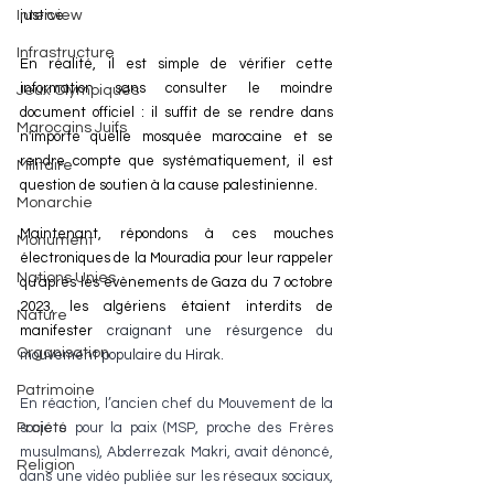
Interview
justice.
Infrastructure
En réalité, il est simple de vérifier cette 
information sans consulter le moindre 
Jeux Olympiques
document officiel : il suffit de se rendre dans 
Marocains Juifs
n'importe quelle mosquée marocaine et se 
rendre compte que systématiquement, il est 
Militaire
question de soutien à la cause palestinienne.
Monarchie
Maintenant, répondons à ces mouches 
Monument
électroniques de la Mouradia pour leur rappeler 
Nations Unies
qu'après les évènements de Gaza du 7 octobre 
2023, les algériens étaient interdits de 
Nature
manifester 
craignant une résurgence du 
Organisation
mouvement populaire du Hirak.
Patrimoine
En réaction, l’ancien chef du Mouvement de la 
Projets
société pour la paix (MSP, proche des Frères 
musulmans), Abderrezak Makri, avait dénoncé, 
Religion
dans une vidéo publiée sur les réseaux sociaux, 