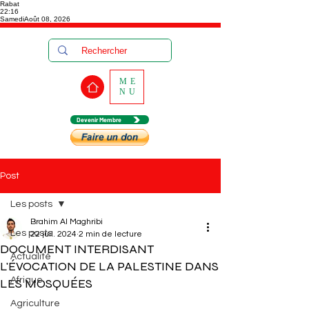
Rabat
22:16
Samedi
Août 08, 2026
ME
NU
Devenir Membre
Post
Les posts
Brahim Al Maghribi
Les posts
22 juil. 2024
2 min de lecture
DOCUMENT INTERDISANT
Actualité
L'ÉVOCATION DE LA PALESTINE DANS
Afrique
LES MOSQUÉES
Agriculture