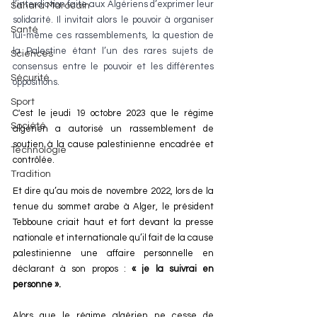
l’interdiction faite aux Algériens d’exprimer leur 
Sahara Marocain
solidarité. Il invitait alors le pouvoir à organiser 
Santé
lui-même ces rassemblements, la question de 
la Palestine étant l’un des rares sujets de 
Sciences
consensus entre le pouvoir et les différentes 
Sécurité
oppositions.
Sport
C'est le jeudi 19 octobre 2023 que le régime 
Société
algérien a autorisé un rassemblement de 
soutien à la cause palestinienne encadrée et 
Technologie
contrôlée.
Tradition
Et dire qu’au mois de novembre 2022, lors de la 
tenue du sommet arabe à Alger, le président 
Tebboune criait haut et fort devant la presse 
nationale et internationale qu’il fait de la cause 
palestinienne une affaire personnelle en 
déclarant à son propos : 
« je la suivrai en 
personne ».
Alors que le régime algérien ne cesse de 