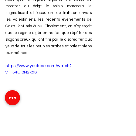
montrer du doigt le voisin marocain le 
stigmatisant et l’accusant de trahison envers 
les Palestiniens, les récents événements de 
Gaza l’ont mis à nu. Finalement, on s’aperçoit 
que le régime algérien ne fait que répéter des 
slogans creux qui ont fini par le discréditer aux 
yeux de tous les peuples arabes et palestiniens 
eux-mêmes.
https://www.youtube.com/watch?
v=_54Gj8N2ka8
Cause palestinienne
Mosquée
Fake-News
Habous
Faux document
Debunk