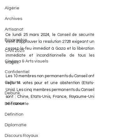
Algérie
Archives
Artisanat
Ce lundi 25 mars 2024, le 
Conseil de sécurité 
Biographie
vient d'approuver la résolution 2728 exigeant un 
cessez-le-feu immédiat à Gaza et la libération 
CAN 2025
immédiate et inconditionnelle de tous les 
Cinéma & Arts visuels
otages.
Confidentiel
Les 10 membres non permanents du Conseil ont 
Culture
reçu 14 votes pour et une abstention (Etats-
Unis). Les cinq membres permanents du Conseil 
Debunk
sont : Chine, Etats-Unis, France, Royaume-Uni 
et France. 
Découverte
Définition
Diplomatie
Discours Royaux