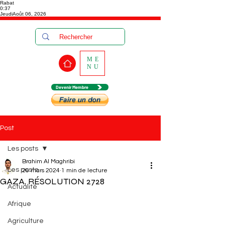
Rabat
0:37
Jeudi
Août 06, 2026
ME
NU
Devenir Membre
Post
Les posts
Brahim Al Maghribi
Les posts
26 mars 2024
1 min de lecture
GAZA, RÉSOLUTION 2728
Actualité
Afrique
Agriculture