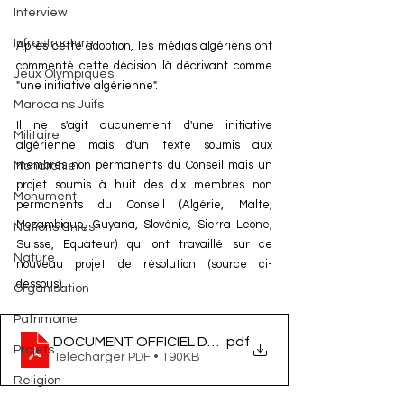
Interview
Infrastructure
Après cette adoption, les médias algériens ont 
commenté cette décision là décrivant comme 
Jeux Olympiques
"une initiative algérienne". 
Marocains Juifs
Il ne s'agit aucunement d'une initiative 
Militaire
algérienne mais d'un texte soumis aux 
membres non permanents du Conseil mais un 
Monarchie
projet soumis à huit des dix membres non 
Monument
permanents du Conseil (Algérie, Malte, 
Mozambique, Guyana, Slovénie, Sierra Leone, 
Nations Unies
Suisse, Equateur) qui ont travaillé sur ce 
Nature
nouveau projet de résolution (source ci-
dessous).
Organisation
Patrimoine
DOCUMENT OFFICIEL DRAFT
.pdf
Projets
Télécharger PDF • 190KB
Religion