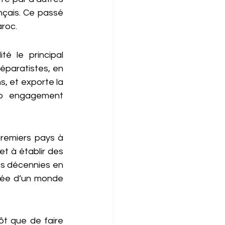
çais. Ce passé 
aroc.
é le principal 
séparatistes, en 
s, et exporte la 
do engagement 
remiers pays à 
et à établir des 
es décennies en 
gée d’un monde 
t que de faire 