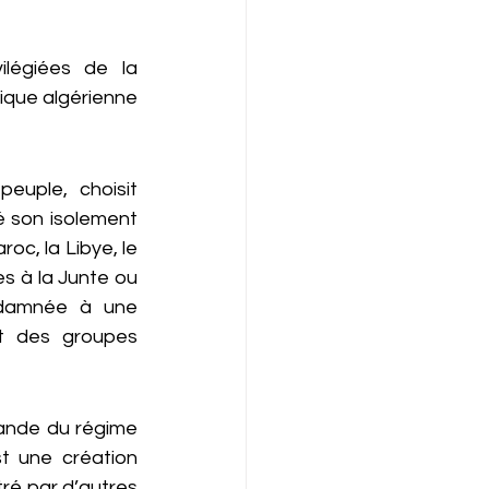
légiées de la 
ique algérienne 
uple, choisit 
 son isolement 
oc, la Libye, le 
es à la Junte ou 
ndamnée à une 
t des groupes 
gande du régime 
t une création 
ré par d’autres 