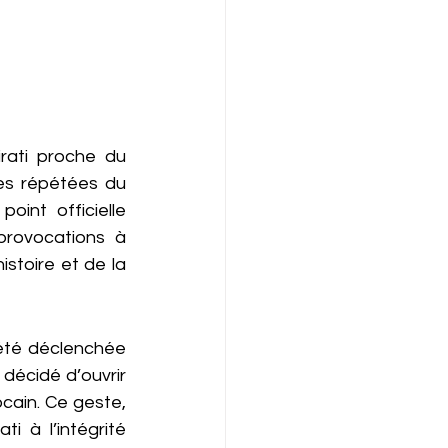
rati proche du 
es répétées du 
oint officielle 
provocations à 
stoire et de la 
été déclenchée 
décidé d’ouvrir 
ain. Ce geste, 
 à l’intégrité 