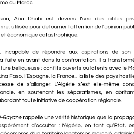
aume du Maroc.
sion, Abu Dhabi est devenu l’une des cibles privi
e, utilisée pour détourner l'attention de l’opinion publ
le et économique catastrophique.
, incapable de répondre aux aspirations de son pe
 fuite en avant dans la confrontation. Il a transformé
re belliqueuse : conflits ouverts ou latents avec le Mar
rkina Faso, l’Espagne, la France... la liste des pays hostil
cesse de s’allonger. L’Algérie s’est elle-même co
gionale, en soutenant les séparatismes, en abritan
bordant toute initiative de coopération régionale.
l-Bayane
 rappelle une vérité historique que la propa
spérément d’occulter : l’Algérie, en tant qu’État, es
 décombres d’un territoire longtemps morcelé, administ