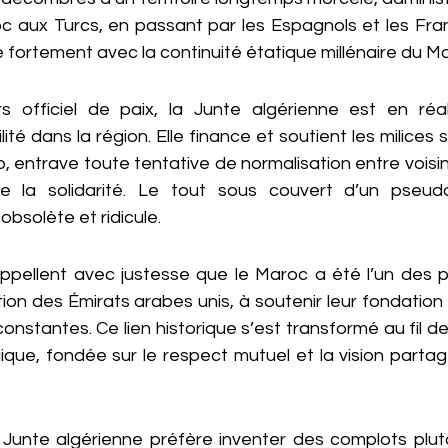
 aux Turcs, en passant par les Espagnols et les Fran
 fortement avec la continuité étatique millénaire du M
s officiel de paix, la Junte algérienne est en réalit
ité dans la région. Elle finance et soutient les milices 
rio, entrave toute tentative de normalisation entre voisin
ue la solidarité. Le tout sous couvert d’un pseu
obsolète et ridicule.
rappellent avec justesse que le Maroc a été l’un des p
tion des Émirats arabes unis, à soutenir leur fondation 
 constantes. Ce lien historique s’est transformé au fil d
gique, fondée sur le respect mutuel et la vision parta
Junte algérienne préfère inventer des complots plutô