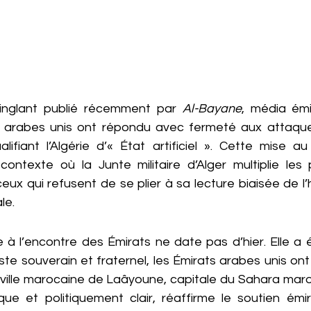
cinglant publié récemment par 
Al-Bayane
, média émi
ts arabes unis ont répondu avec fermeté aux attaqu
lifiant l’Algérie d’« État artificiel ». Cette mise au p
contexte où la Junte militaire d’Alger multiplie les 
eux qui refusent de se plier à sa lecture biaisée de l’hi
le.
e à l’encontre des Émirats ne date pas d’hier. Elle a 
te souverain et fraternel, les Émirats arabes unis ont 
 ville marocaine de Laâyoune, capitale du Sahara maroc
e et politiquement clair, réaffirme le soutien émirati