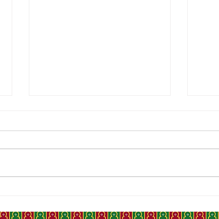
FEUX DE FORÊT, LE MAROC,
HAR
5E FLOTTE CANADAIR AU
DON
MONDE ET 1RE D'AFRIQUE
FRON