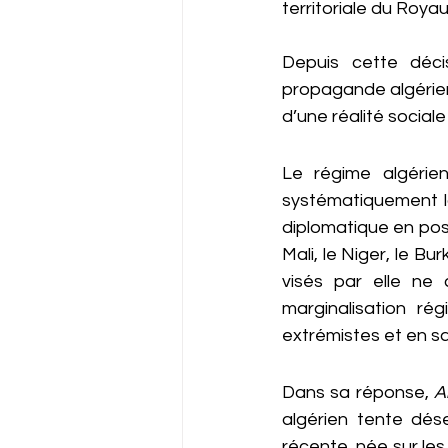
territoriale du Roy
Depuis cette déci
propagande algérienn
d’une réalité socia
Le régime algérien
systématiquement la
diplomatique en postu
Mali, le Niger, le Bu
visés par elle ne 
marginalisation ré
extrémistes et en sa
Dans sa réponse, 
A
algérien tente dése
récente, née sur les