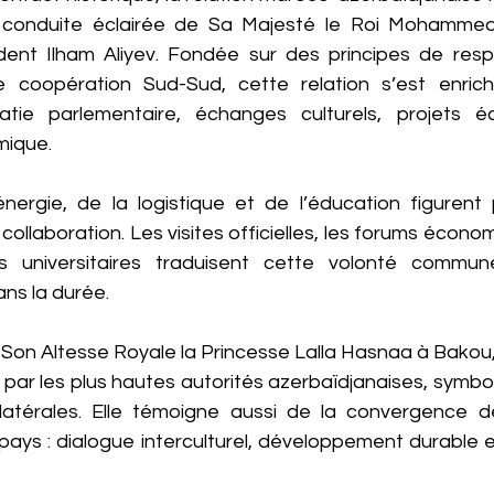
a conduite éclairée de Sa Majesté le Roi Mohammed
dent Ilham Aliyev. Fondée sur des principes de resp
 coopération Sud-Sud, cette relation s’est enrichi
atie parlementaire, échanges culturels, projets é
mique.
nergie, de la logistique et de l’éducation figurent 
 collaboration. Les visites officielles, les forums écono
 universitaires traduisent cette volonté commun
ns la durée.
 Son Altesse Royale la Princesse Lalla Hasnaa à Bakou, 
par les plus hautes autorités azerbaïdjanaises, symboli
ilatérales. Elle témoigne aussi de la convergence d
pays : dialogue interculturel, développement durable e