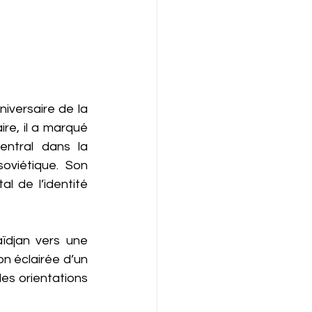
iversaire de la 
re, il a marqué 
ntral dans la 
oviétique. Son 
l de l’identité 
ïdjan vers une 
on éclairée d’un 
es orientations 