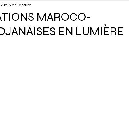
2 min de lecture
isuels
Confidentiel
Culture
Debunk
Décou
ATIONS MAROCO-
DJANAISES EN LUMIÈRE
ux
Dossier
Droits Humains
Économie
Éduc
cking
Gastronomie
Géopolitique
Géographie
Interview