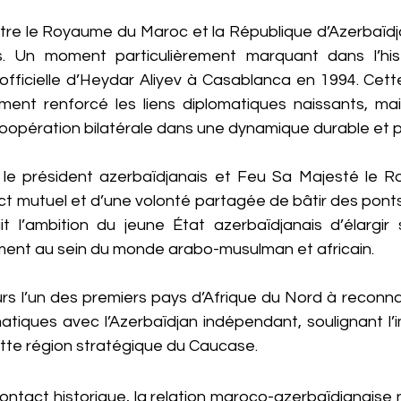
entre le Royaume du Maroc et la République d’Azerbaïdj
s. Un moment particulièrement marquant dans l’hist
te officielle d’Heydar Aliyev à Casablanca en 1994. Cette
ment renforcé les liens diplomatiques naissants, ma
a coopération bilatérale dans une dynamique durable et
le président azerbaïdjanais et Feu Sa Majesté le Roi
t mutuel et d’une volonté partagée de bâtir des ponts 
tait l’ambition du jeune État azerbaïdjanais d’élargir
ent au sein du monde arabo-musulman et africain.
urs l’un des premiers pays d’Afrique du Nord à reconnaît
matiques avec l’Azerbaïdjan indépendant, soulignant l’
te région stratégique du Caucase.
ontact historique, la relation maroco-azerbaïdjanaise 