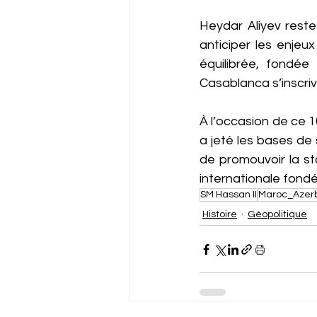
Heydar Aliyev reste
anticiper les enjeu
équilibrée, fondée 
Casablanca s’inscriv
À l’occasion de ce 
a jeté les bases de
de promouvoir la sta
internationale fondée
SM Hassan II
Maroc_Azerb
Histoire
Géopolitique