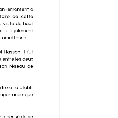
an remontent à 
oire de cette 
 visite de haut 
is a également 
 prometteuse.
 Hassan II fut 
entre les deux 
 son réseau de 
re et à établir 
importance que 
n’a cessé de se 