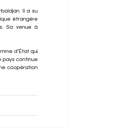
ïdjan. Il a su 
ique étrangère 
ts. Sa venue à 
mme d’État qui 
e pays continue 
une coopération 