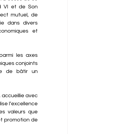
 VI et de Son 
ect mutuel, de 
e dans divers 
conomiques et 
parmi les axes 
miques conjoints 
e de bâtir un 
accueillie avec 
se l’excellence 
es valeurs que 
t promotion de 