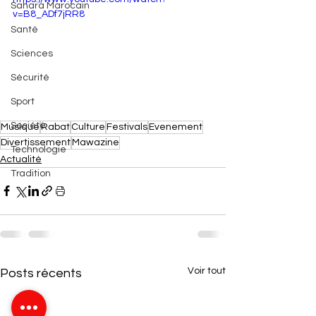
Sahara Marocain
v=B8_ADf7jRR8
Santé
Sciences
Sécurité
Sport
Société
Musique
Rabat
Culture
Festivals
Evenement
Divertissement
Mawazine
Technologie
Actualité
Tradition
Voir tout
Posts récents