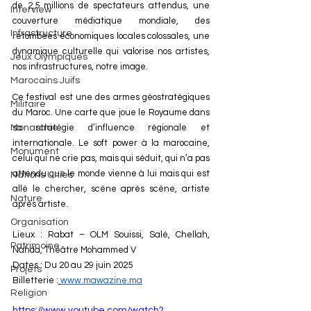
de 2,5 millions de spectateurs attendus, une 
Interview
couverture médiatique mondiale, des 
Infrastructure
retombées économiques locales colossales, une 
dynamique culturelle qui valorise nos artistes, 
Jeux Olympiques
nos infrastructures, notre image.
Marocains Juifs
Ce festival est une des armes géostratégiques 
Militaire
du Maroc. Une carte que joue le Royaume dans 
Monarchie
sa stratégie d’influence régionale et 
internationale. Le soft power à la marocaine, 
Monument
celui qui ne crie pas, mais qui séduit, qui n’a pas 
attendu que le monde vienne à lui mais qui est 
Nations Unies
allé le chercher, scène après scène, artiste 
Nature
après artiste.
Organisation
Lieux : Rabat – OLM Souissi, Salé, Chellah, 
Patrimoine
Nahda, Théâtre Mohammed V
Dates : Du 20 au 29 juin 2025
Projets
Billetterie :
www.mawazine.ma
Religion
https://www.youtube.com/watch?