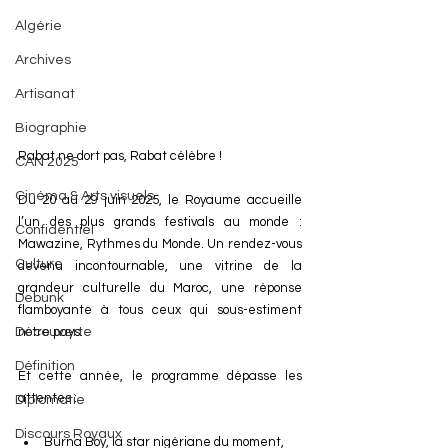
Algérie
Archives
Artisanat
Biographie
Rabat ne dort pas, Rabat célèbre !
CAN 2025
Cinéma & Arts visuels
Du 20 au 29 juin 2025, le Royaume accueille 
l’un des plus grands festivals au monde : 
Confidentiel
Mawazine, Rythmes du Monde. Un rendez-vous 
Culture
devenu incontournable, une vitrine de la 
grandeur culturelle du Maroc, une réponse 
Debunk
flamboyante à tous ceux qui sous-estiment 
Découverte
notre pays.
Définition
Et cette année, le programme dépasse les 
attentes :
Diplomatie
Discours Royaux
Burna Boy, la star nigériane du moment,