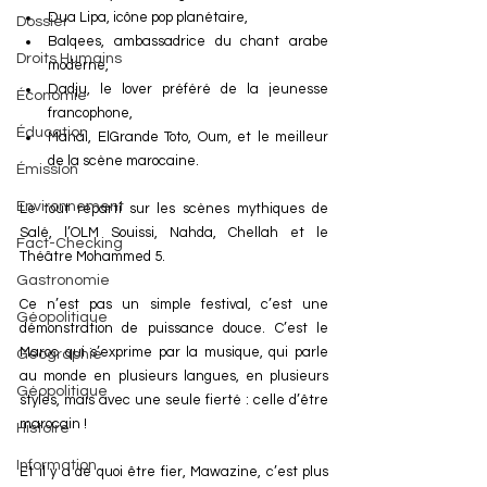
Dua Lipa, icône pop planétaire,
Dossier
Balqees, ambassadrice du chant arabe 
Droits Humains
moderne,
Dadju, le lover préféré de la jeunesse 
Économie
francophone,
Éducation
Manal, ElGrande Toto, Oum, et le meilleur 
de la scène marocaine. 
Émission
Environnement
Le tout réparti sur les scènes mythiques de 
Salé, l’OLM Souissi, Nahda, Chellah et le 
Fact-Checking
Théâtre Mohammed 5.
Gastronomie
Ce n’est pas un simple festival, c’est une 
Géopolitique
démonstration de puissance douce. C’est le 
Maroc qui s’exprime par la musique, qui parle 
Géographie
au monde en plusieurs langues, en plusieurs 
Géopolitique
styles, mais avec une seule fierté : celle d’être 
marocain !
Histoire
Information
Et il y a de quoi être fier, Mawazine, c’est plus 