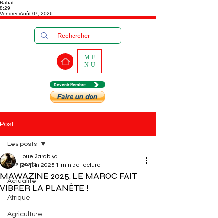
Rabat
8:29
Vendredi
Août 07, 2026
ME
NU
Devenir Membre
Post
Les posts
louel3arabiya
Les posts
24 juin 2025
1 min de lecture
MAWAZINE 2025, LE MAROC FAIT
Actualité
VIBRER LA PLANÈTE !
Afrique
Agriculture