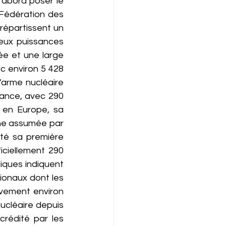
'abord poser le 
 Fédération des 
répartissent un 
eux puissances 
e et une large 
c environ 5 428 
l'arme nucléaire 
ance, avec 290 
 en Europe, sa 
ne assumée par 
té sa première 
ciellement 290 
ques indiquent 
gionaux dont les 
ivement environ 
nucléaire depuis 
rédité par les 