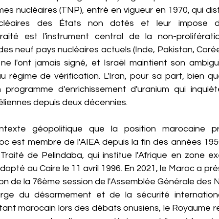
mes nucléaires (TNP), entré en vigueur en 1970, qui dist
léaires des États non dotés et leur impose des
raité est l'instrument central de la non-proliférati
s des neuf pays nucléaires actuels (Inde, Pakistan, Corée
e l'ont jamais signé, et Israël maintient son ambiguï
u régime de vérification. L'Iran, pour sa part, bien qu
programme d'enrichissement d'uranium qui inquiète 
aéliennes depuis deux décennies.
texte géopolitique que la position marocaine p
roc est membre de l'AIEA depuis la fin des années 1950
e Traité de Pelindaba, qui institue l'Afrique en zone 
dopté au Caire le 11 avril 1996. En 2021, le Maroc a prés
on de la 76ème session de l'Assemblée Générale des Nat
rge du désarmement et de la sécurité internationa
tant marocain lors des débats onusiens, le Royaume re