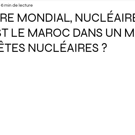
6 min de lecture
isuels
Confidentiel
Culture
Debunk
Décou
RE MONDIAL, NUCLÉAIRE 
ST LE MAROC DANS UN 
ux
Dossier
Droits Humains
Économie
Éduc
 TÊTES NUCLÉAIRES ?
cking
Gastronomie
Géopolitique
Géographie
Interview