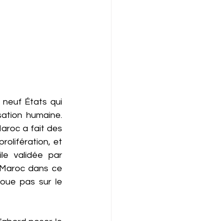
neuf États qui 
sation humaine. 
roc a fait des 
olifération, et 
le validée par 
 Maroc dans ce 
oue pas sur le 