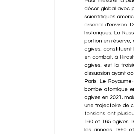
Pour mesurer la pla
décor global avec pr
scientifiques améric
arsenal d'environ 1
historiques. La Rus
portion en réserve, 
ogives, constituent l
en combat, à Hirosh
ogives, est la troi
dissuasion ayant a
Paris. Le Royaume-U
bombe atomique en 
ogives en 2021, mai
une trajectoire de cr
tensions ont plusieu
160 et 165 ogives. Is
les années 1960 et 