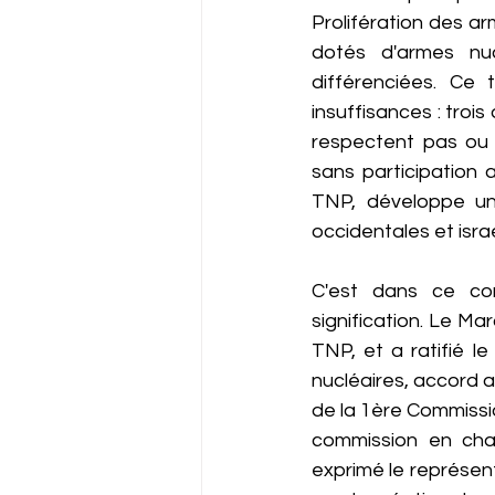
Prolifération des ar
dotés d'armes nuc
différenciées. Ce t
insuffisances : troi
respectent pas ou n
sans participation a
TNP, développe un 
occidentales et isr
C'est dans ce con
signification. Le Ma
TNP, et a ratifié l
nucléaires, accord a
de la 1ère Commissi
commission en cha
exprimé le représen