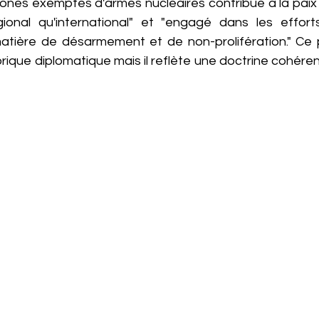
ones exemptes d'armes nucléaires contribue à la paix e
ional qu'international" et "engagé dans les effort
atière de désarmement et de non-prolifération." Ce 
orique diplomatique mais il reflète une doctrine cohérent