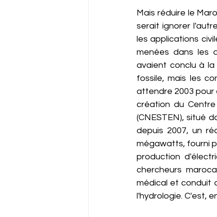
Mais réduire le Mar
serait ignorer l'autr
les applications civ
menées dans les a
avaient conclu à la
fossile, mais les c
attendre 2003 pour q
création du Centre
(CNESTEN), situé da
depuis 2007, un ré
mégawatts, fourni pa
production d'électr
chercheurs marocai
médical et conduit d
l'hydrologie. C'est,