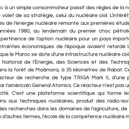
oc à un simple consommateur passif des règles de la no
e volet de sa stratégie, celui du nucléaire civil. L'intér
iles de l'énergie nucléaire remonte aux premières études
nnées 1980, au lendemain du premier choc pétrolie
 pertinence de l'option nucléaire pour un pays importa
ontraintes économiques de l'époque avaient retardé le 
ue le Maroc se dote d'une infrastructure nucléaire civile
 National de l'Énergie, des Sciences et des Techniq
ns la forêt de Maâmora, à 35 kilomètres de Rabat. Ce 
acteur de recherche de type TRIGA Mark II, d'une p
r l'américain General Atomics. Ce réacteur n'est pas u
icité. C'est une plateforme scientifique qui forme les
ns aux techniques nucléaires, produit des radio-is
es recherches dans les domaines de l'agriculture, de l'
 en d'autres termes, l'école de la compétence nucléaire 