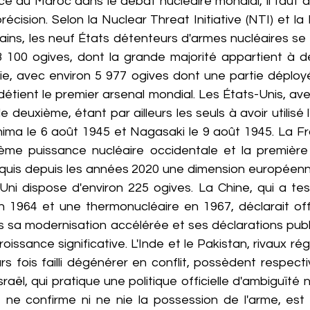
ce du Maroc dans le débat nucléaire mondial, il faut d
écision. Selon la Nuclear Threat Initiative (NTI) et la
ains, les neuf États détenteurs d'armes nucléaires se 
3 100 ogives, dont la grande majorité appartient à d
sie, avec environ 5 977 ogives dont une partie déployé
détient le premier arsenal mondial. Les États-Unis, ave
e deuxième, étant par ailleurs les seuls à avoir utilisé 
ima le 6 août 1945 et Nagasaki le 9 août 1945. La Fr
sième puissance nucléaire occidentale et la première
cquis depuis les années 2020 une dimension européen
ni dispose d'environ 225 ogives. La Chine, qui a tes
1964 et une thermonucléaire en 1967, déclarait offi
s sa modernisation accélérée et ses déclarations publi
oissance significative. L'Inde et le Pakistan, rivaux ré
rs fois failli dégénérer en conflit, possèdent respect
raël, qui pratique une politique officielle d'ambiguïté 
ne confirme ni ne nie la possession de l'arme, est c