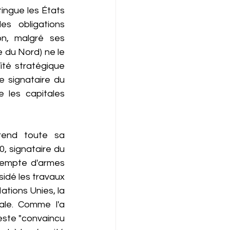
ingue les États 
 obligations 
on, malgré ses 
 du Nord) ne le 
té stratégique 
e signataire du 
les capitales 
rend toute sa 
, signataire du 
exempte d'armes 
idé les travaux 
ions Unies, la 
le. Comme l'a 
ste "convaincu 