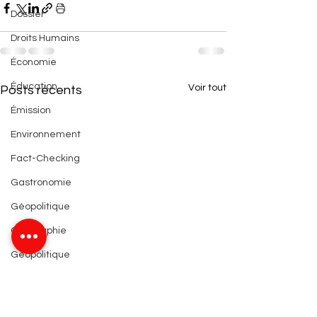
Dossier
Droits Humains
Économie
Éducation
Voir tout
Posts récents
Émission
Environnement
Fact-Checking
Gastronomie
Géopolitique
Géographie
Géopolitique
Histoire
Information