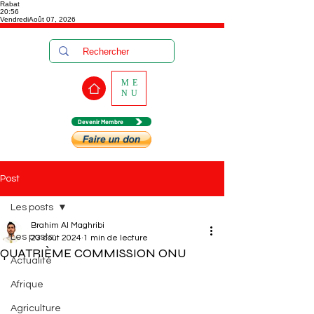
Rabat
20:56
Vendredi
Août 07, 2026
ME
NU
Devenir Membre
Post
Les posts
Brahim Al Maghribi
Les posts
23 août 2024
1 min de lecture
QUATRIÈME COMMISSION ONU
Actualité
Afrique
Agriculture