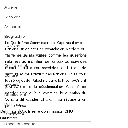
Algérie
Archives
Artisanat
Biographie
La Quatrième Commission de l’Organisation des 
CAN 2025
Nations Unies est une commission plénière qui 
traite de sujets variés comme les questions 
Cinéma & Arts visuels
relatives au maintien de la paix au suivi des 
Confidentiel
missions politiques
 spéciales à l'Office de 
secours et de travaux des Nations Unies pour 
Culture
les réfugiés de Palestine dans le Proche-Orient 
Debunk
(UNRWA) et à 
la décolonisation
. C’est à ce 
dernier titre qu’elle examine la question du 
Découverte
Sahara dit occidental avant sa récupération 
Définition
par le Maroc.
Définitions
Quatrième commission ONU
Diplomatie
Définition
Discours Royaux