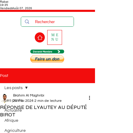
Rabat
19:35
Vendredi
Août 07, 2026
ME
NU
Devenir Membre
Post
Les posts
Brahim Al Maghribi
Les posts
29 mai 2024
2 min de lecture
RÉPONSE DE LYAUTEY AU DÉPUTÉ
Actualité
BIROT
Afrique
Agriculture