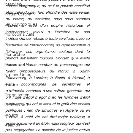
Interview
choses inorganique, où seul le pouvoir constitué 
était celui du dey turc effondré dès notre venue, 
Infrastructure
au Maroc, au contraire, nous nous sommes 
Jeux Olympiques
trouvés en face d’un empire historique et 
indépendant, jaloux à l’extrême de son 
Marocains Juifs
indépendance, rebelle à toute servitude, avec sa 
Militaire
hiérarchie de fonctionnaires, sa représentation à 
l’étranger, ses organismes sociaux dont la 
Monarchie
plupart subsistent toujours. Songez qu’il existe 
encore au Maroc nombre de personnages qui 
Monument
furent ambassadeurs du Maroc à Saint-
Nations Unies
Pétersbourg, à Londres, à Berlin, à Madrid, à 
Paris, accompagnés de secrétaires et 
Nature
d’attachés, hommes d’une culture générale, qui 
Organisation
ont traité d’égal à égal avec les hommes d’état 
européens, qui ont le sens et le goût des choses 
Patrimoine
politiques : rien de similaires en Algérie ou en 
Projets
Tunisie. À côté de cet état-major politique, il 
existe également un état-major religieux qui n’est 
Religion
pas négligeable. Le ministre de la justice actuel 