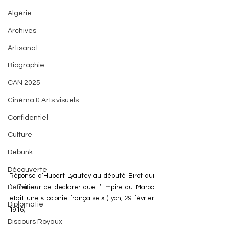
Algérie
Archives
Artisanat
Biographie
CAN 2025
Cinéma & Arts visuels
Confidentiel
Culture
Debunk
Découverte
Réponse d’Hubert Lyautey au député Birot qui 
fit l’erreur de déclarer que l’Empire du Maroc 
Définition
était une « colonie française » (Lyon, 29 février 
Diplomatie
1916)
Discours Royaux