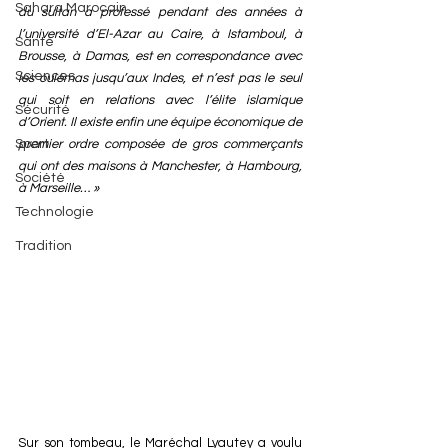
Sahara Marocain
du sultan a professé pendant des années à 
l’université d’El-Azar au Caire, à Istamboul, à 
Santé
Brousse, à Damas, est en correspondance avec 
Sciences
les oulémas jusqu’aux Indes, et n’est pas le seul 
qui soit en relations avec l’élite islamique 
Sécurité
d’Orient. Il existe enfin une équipe économique de 
premier ordre composée de gros commerçants 
Sport
qui ont des maisons à Manchester, à Hambourg, 
Société
à Marseille… »
Technologie
Tradition
Sur son tombeau, le Maréchal Lyautey a voulu 