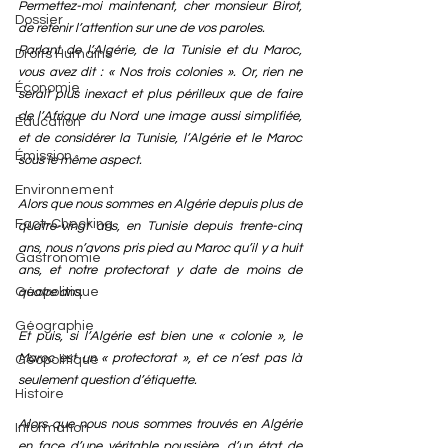
Permettez-moi maintenant, cher monsieur Birot, 
Dossier
de retenir l’attention sur une de vos paroles.
Parlant de l’Algérie, de la Tunisie et du Maroc, 
Droits Humains
vous avez dit : « Nos trois colonies ». Or, rien ne 
Économie
serait plus inexact et plus périlleux que de faire 
de l’Afrique du Nord une image aussi simplifiée, 
Éducation
et de considérer la Tunisie, l’Algérie et le Maroc 
Émission
sous le même aspect.
Environnement
Alors que nous sommes en Algérie depuis plus de 
Fact-Checking
quatre-vingt ans, en Tunisie depuis trente-cinq 
ans, nous n’avons pris pied au Maroc qu’il y a huit 
Gastronomie
ans, et notre protectorat y date de moins de 
quatre ans.
Géopolitique
Géographie
Et puis, si l’Algérie est bien une « colonie », le 
Maroc est un « protectorat », et ce n’est pas là 
Géopolitique
seulement question d’étiquette.
Histoire
Alors que nous nous sommes trouvés en Algérie 
Information
en face d’une véritable poussière, d’un état de 