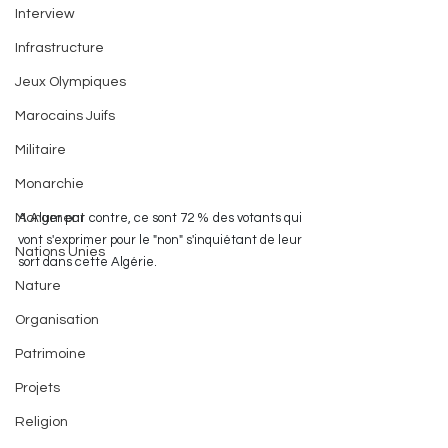
Interview
Infrastructure
Jeux Olympiques
Marocains Juifs
Militaire
Monarchie
A Alger par contre, ce sont 72 % des votants qui 
Monument
vont s'exprimer pour le "non" s'inquiétant de leur 
Nations Unies
sort dans cette Algérie.
Nature
Organisation
Patrimoine
Projets
Religion