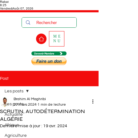
Rabat
8:25
Vendredi
Août 07, 2026
ME
NU
Devenir Membre
Post
Les posts
Brahim Al Maghribi
Les posts
27 mars 2024
1 min de lecture
SCRUTIN, AUTODÉTERMINATION
Actualité
ALGÉRIE
Afrique
Dernière mise à jour :
19 avr. 2024
Agriculture