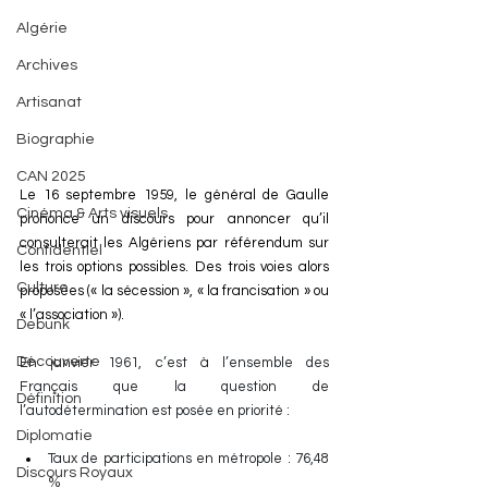
Algérie
Archives
Artisanat
Biographie
CAN 2025
Le 16 septembre 1959, le général de Gaulle 
Cinéma & Arts visuels
prononce un discours pour annoncer qu’il 
consulterait les Algériens par référendum sur 
Confidentiel
les trois options possibles. Des trois voies alors 
Culture
proposées (« la sécession », « la francisation » ou 
« l’association »).
Debunk
Découverte
En janvier 1961, c’est à l’ensemble des 
Français que la question de 
Définition
l’autodétermination est posée en priorité : 
Diplomatie
Taux de participations en métropole : 76,48 
Discours Royaux
%