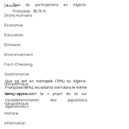
Taux de participations en Algérie-
Dossier
Française : 58,76 %
Droits Humains
Économie
Éducation
Émission
Environnement
Fact-Checking
Gastronomie
Que ça soit en métropole (75%) ou Algérie-
Géopolitique
Française (69%), les votants iront dans le même 
Géographie
sens approuvant le 
« projet de loi sur 
l’autodétermination des populations 
Géopolitique
algériennes ».
Histoire
Information