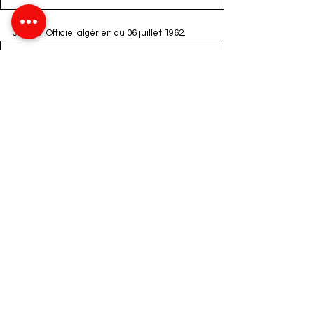
Journal Officiel algérien du 06 juillet 1962.
VENDREDI 6 JUILLET 1962
.pdf
Télécharger PDF • 567KB
Algérie
Algérie_France
Référendum
Scrutin référendum
Algérie
Histoire
Archives
Voir tout
Posts récents