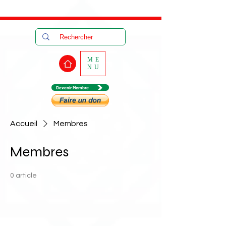
Rabat
16:43
Dimanche
Août 09, 2026
ME
NU
Devenir Membre
Accueil
Membres
Membres
0 article