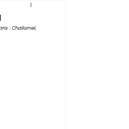
verte
Définition
1
is : Challamel, 
ation
Émission
Géopolitique