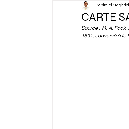
Brahim Al Maghribi
CAN 2025
Cinéma & Arts v
CARTE S
Source : M. A. Fock.
Diplomatie
Discours Roya
1891, conservé à la 
Environnement
Fact-Che
Histoire
Information