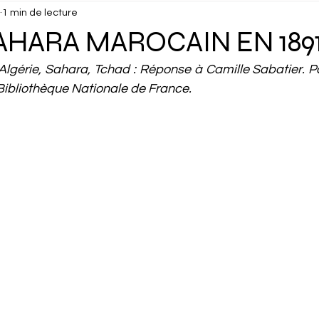
1 min de lecture
isuels
Confidentiel
Culture
Debunk
Décou
AHARA MAROCAIN EN 189
 Algérie, Sahara, Tchad : Réponse à Camille Sabatier. Par
ux
Dossier
Droits Humains
Économie
Éduc
Bibliothèque Nationale de France.
cking
Gastronomie
Géopolitique
Géographie
Interview