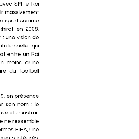
avec SM le Roi 
ir massivement 
 le sport comme 
irat en 2008, 
 une vision de 
utionnelle qui 
t entre un Roi 
n moins d'une 
re du football 
9, en présence 
r son nom : le 
é et construit 
e ne ressemble 
ormes FIFA, une 
ents intégrés, 