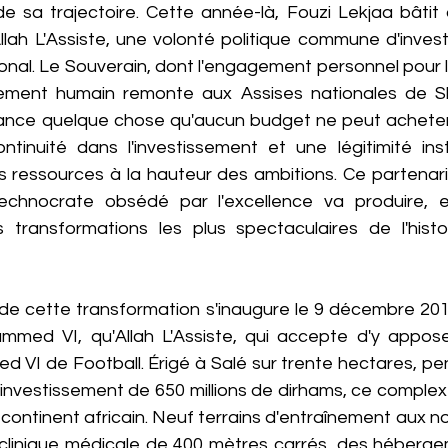
e sa trajectoire. Cette année-là, Fouzi Lekjaa bâtit 
ah L'Assiste, une volonté politique commune d'invest
tional. Le Souverain, dont l'engagement personnel pour
ement humain remonte aux Assises nationales de Skh
iance quelque chose qu'aucun budget ne peut acheter :
tinuité dans l'investissement et une légitimité instit
s ressources à la hauteur des ambitions. Ce partenaria
technocrate obsédé par l'excellence va produire, e
 transformations les plus spectaculaires de l'histoi
de cette transformation s'inaugure le 9 décembre 201
med VI, qu'Allah L'Assiste, qui accepte d'y appose
I de Football. Érigé à Salé sur trente hectares, pens
 investissement de 650 millions de dirhams, ce complex
 continent africain. Neuf terrains d'entraînement aux n
 clinique médicale de 400 mètres carrés, des hébergem