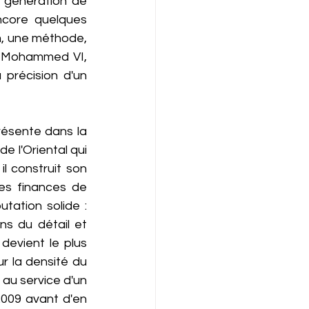
 génération de 
ncore quelques 
, une méthode, 
i Mohammed VI, 
 précision d'un 
résente dans la 
e l'Oriental qui 
 construit son 
es finances de 
tation solide : 
s du détail et 
evient le plus 
 la densité du 
au service d'un 
2009 avant d'en 