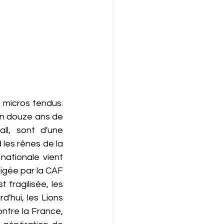
 micros tendus. 
 en douze ans de 
l, sont d'une 
les rênes de la 
ationale vient 
igée par la CAF 
fragilisée, les 
d'hui, les Lions 
ntre la France, 