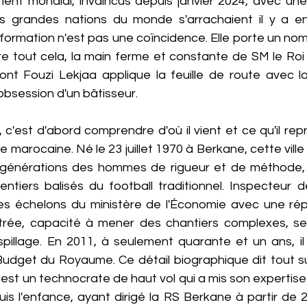
ent mondial, invaincus depuis janvier 2024, avec une
us grandes nations du monde s'arrachaient il y a e
formation n'est pas une coïncidence. Elle porte un nom
ière tout cela, la main ferme et constante de SM le Ro
dont Fouzi Lekjaa applique la feuille de route avec la
'obsession d'un bâtisseur.
c'est d'abord comprendre d'où il vient et ce qu'il rep
e marocaine. Né le 23 juillet 1970 à Berkane, cette ville d
générations des hommes de rigueur et de méthode, il
entiers balisés du football traditionnel. Inspecteur d
 les échelons du ministère de l'Économie avec une répu
étrée, capacité à mener des chantiers complexes, sen
pillage. En 2011, à seulement quarante et un ans, il d
Budget du Royaume. Ce détail biographique dit tout sur
st un technocrate de haut vol qui a mis son expertise 
uis l'enfance, ayant dirigé la RS Berkane à partir de 