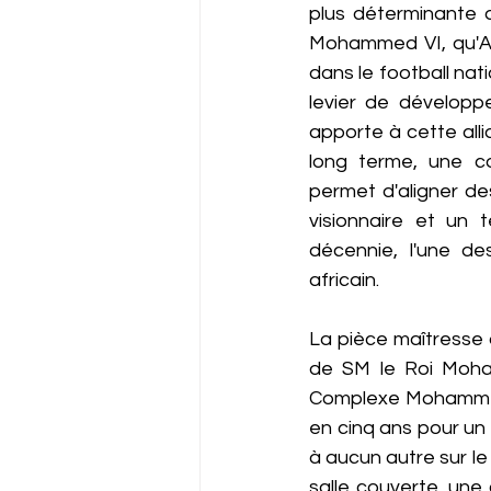
plus déterminante d
Mohammed VI, qu'All
dans le football na
levier de développ
apporte à cette all
long terme, une con
permet d'aligner de
visionnaire et un 
décennie, l'une des
africain.
La pièce maîtresse 
de SM le Roi Moham
Complexe Mohammed V
en cinq ans pour un
à aucun autre sur le
salle couverte, une