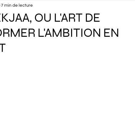
7 min de lecture
isuels
Confidentiel
Culture
Debunk
Décou
KJAA, OU L'ART DE
RMER L'AMBITION EN
ux
Dossier
Droits Humains
Économie
Éduc
T
cking
Gastronomie
Géopolitique
Géographie
Interview