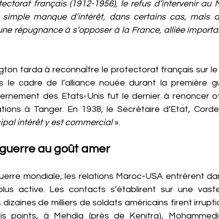
ectorat français (1912-1956), le refus d’intervenir au
simple manque d’intérêt, dans certains cas, mais dan
’une répugnance à s’opposer à la France, alliée importa
on tarda à reconnaître le protectorat français sur le 
s le cadre de l’alliance nouée durant la première gu
rnement des Etats-Unis fut le dernier à renoncer off
ions à Tanger. En 1938, le Secrétaire d’Etat, Cordell 
ipal intérêt y est commercial 
».
guerre au goût amer
erre mondiale, les relations Maroc-USA entrèrent dan
us active. Les contacts s’établirent sur une vaste
izaines de milliers de soldats américains firent irruptio
is points, à Mehdia (près de Kenitra), Mohammedia