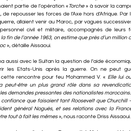
ient partie de l’opération «
Torche
 » à savoir la camp
, de repousser les forces de l’Axe hors d’Afrique. Par l
guerre, allaient venir au Maroc, par vagues successive
personnel civil et militaire, accompagnés de leurs fa
 la fin de l’année 1963, on estime que près d’un million 
roc
 », détaille Aissaoui.
a aussi avec le Sultan la question de l’aide économiqu
rir les Etats-Unis après la guerre. On ne peut gu
t cette rencontre pour feu Mohammed V. « 
Elle lui o
a peut-être un plus grand rôle dans sa revendication
les demandes pressantes des nationalistes marocains. L
 confiance que faisaient tant Roosevelt que Churchill – 
ident général Noguès, et ses relations avec la France 
tre tout à fait les mêmes
 », nous raconte Driss Aissaoui.