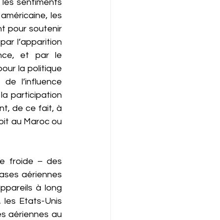
es sentiments 
américaine, les 
t pour soutenir 
r l’apparition 
ce, et par le 
our la politique 
de l’influence 
 participation 
, de ce fait, à 
oit au Maroc ou 
 froide – des 
ases aériennes 
ppareils à long 
les Etats-Unis 
es aériennes au 