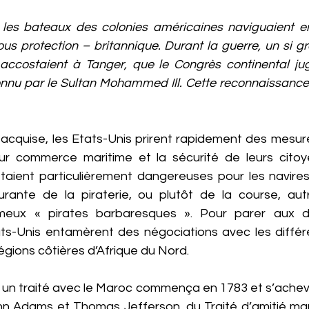
 les bateaux des colonies américaines naviguaient en
ous protection – britannique. Durant la guerre, un si 
accostaient à Tanger, que le Congrès continental ju
nnu par le Sultan Mohammed Ill. Cette reconnaissance lui
cquise, les Etats-Unis prirent rapidement des mesure
eur commerce maritime et la sécurité de leurs citoy
étaient particulièrement dangereuses pour les navir
urante de la piraterie, ou plutôt de la course, aut
ameux « pirates barbaresques ». Pour parer aux d
ats-Unis entamèrent des négociations avec les différe
régions côtières d’Afrique du Nord.
 un traité avec le Maroc commença en 1783 et s’achev
ohn Adams et Thomas Jefferson, du Traité d’amitié mar