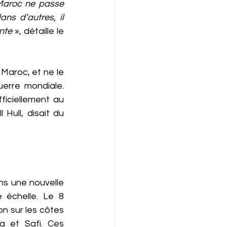
 Maroc ne passe 
s d’autres, il 
nte
 », détaille le 
Maroc, et ne le 
erre mondiale. 
iciellement au 
Hull, disait du 
s une nouvelle 
 échelle. Le 8 
n sur les côtes 
 et Safi. Ces 