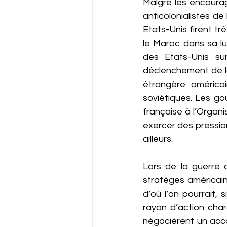
Malgré les encoura
anticolonialistes de
Etats-Unis firent tr
le Maroc dans sa lu
des Etats-Unis su
déclenchement de la g
étrangère américai
soviétiques. Les go
française à l’Organi
exercer des pression
ailleurs.
Lors de la guerre 
stratèges américain
d’où l’on pourrait, 
rayon d’action char
négocièrent un acco