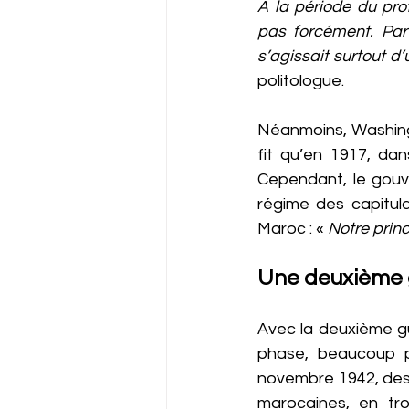
A la période du prot
pas forcément. Par 
s’agissait surtout d
politologue.
Néanmoins, Washingt
fit qu’en 1917, dan
Cependant, le gouve
régime des capitulat
Maroc : « 
Notre princ
Une deuxième 
Avec la deuxième gu
phase, beaucoup pl
novembre 1942, des d
marocaines, en tro