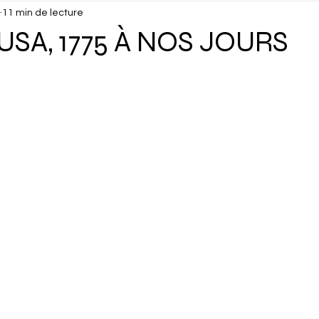
11 min de lecture
isuels
Confidentiel
Culture
Debunk
Décou
SA, 1775 À NOS JOURS
ux
Dossier
Droits Humains
Économie
Éduc
cking
Gastronomie
Géopolitique
Géographie
Interview