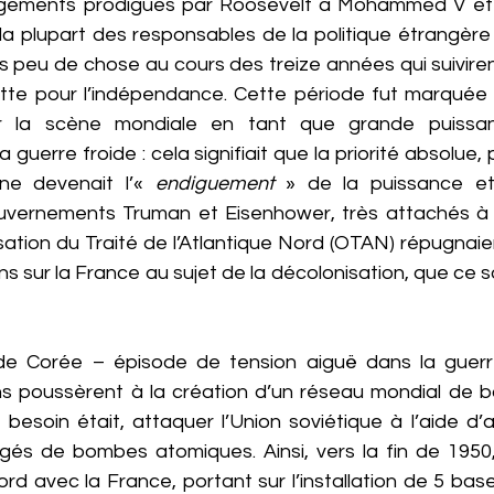
gements prodigués par Roosevelt à Mohammed V et l
 la plupart des responsables de la politique étrangère 
ès peu de chose au cours des treize années qui suiviren
tte pour l’indépendance. Cette période fut marquée pa
r la scène mondiale en tant que grande puissan
uerre froide : cela signifiait que la priorité absolue, p
ne devenait l’« 
endiguement 
» de la puissance et 
uvernements Truman et Eisenhower, très attachés à la
sation du Traité de l’Atlantique Nord (OTAN) répugnaient
s sur la France au sujet de la décolonisation, que ce s
de Corée – épisode de tension aiguë dans la guerre
s poussèrent à la création d’un réseau mondial de b
si besoin était, attaquer l’Union soviétique à l’aide d’a
gés de bombes atomiques. Ainsi, vers la fin de 1950, 
rd avec la France, portant sur l’installation de 5 bas