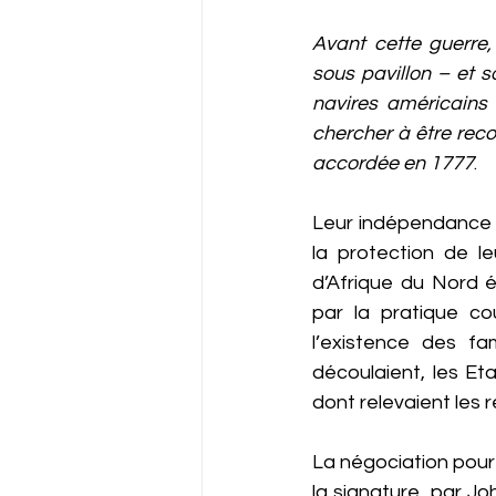
Avant cette guerre,
sous pavillon – et s
navires américains 
chercher à être reco
accordée en 1777
.
Leur indépendance a
la protection de l
d’Afrique du Nord 
par la pratique co
l’existence des f
découlaient, les Et
dont relevaient les 
La négociation pour
la signature, par J