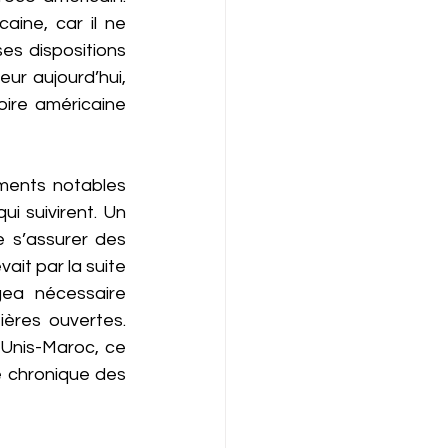
ine, car il ne 
s dispositions 
ur aujourd’hui, 
oire américaine 
ments notables 
i suivirent. Un 
 s’assurer des 
ait par la suite 
ea nécessaire 
ères ouvertes. 
-Unis-Maroc, ce 
e chronique des 