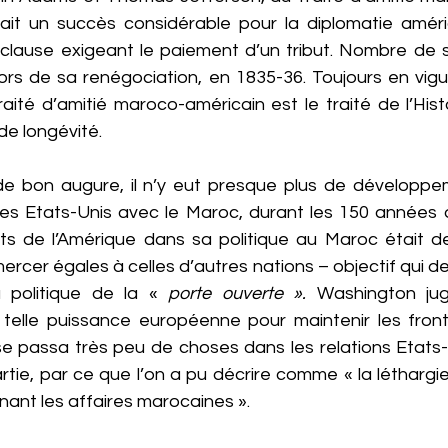
ait un succès considérable pour la diplomatie américa
lause exigeant le paiement d’un tribut. Nombre de se
ors de sa renégociation, en 1835-36. Toujours en vigue
aité d’amitié maroco-américain est le traité de l’Hist
de longévité.
e bon augure, il n’y eut presque plus de développe
des Etats-Unis avec le Maroc, durant les 150 années qu
s de l’Amérique dans sa politique au Maroc était de
rcer égales à celles d’autres nations – objectif qui dev
a politique de la « 
porte ouverte ». 
Washington jug
u telle puissance européenne pour maintenir les fronti
l se passa très peu de choses dans les relations Etats
artie, par ce que l’on a pu décrire comme « la léthargi
nant les affaires marocaines ».