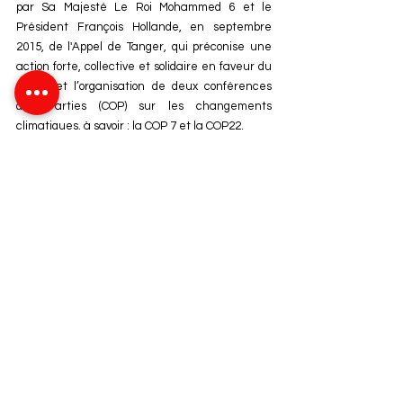
par Sa Majesté Le Roi Mohammed 6 et le 
Président François Hollande, en septembre 
2015, de l'Appel de Tanger, qui préconise une 
action forte, collective et solidaire en faveur du 
climat et l’organisation de deux conférences 
des Parties (COP) sur les changements 
climatiques, à savoir : la COP 7 et la COP22. 
• Grâce à la Vision clairvoyante de Sa Majesté 
Le Roi, le Royaume figure, en 2023, dans le top 
10 des pays les plus performants en matière de 
lutte contre les changements climatiques.
Environnement
Ressources naturelles
Changement climatique
Environnement
Dossier
Géographie