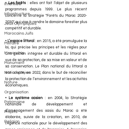
• 
Les forêts
 : elles ont fait l’objet de plusieurs 
Interview
programmes depuis 1999. Le plus récent 
Infrastructure
concerne la stratégie "Forêts du Maroc 2020-
2030", qui vise à rendre le domaine forestier plus 
Jeux Olympiques
compétitif et durable.
Marocains Juifs
• 
L’espace littoral 
: en 2015, a été promulguée la 
Militaire
loi, qui précise les principes et les règles pour 
Monarchie
une gestion intégrée et durable du littoral en 
vue de sa protection, de sa mise en valeur et de 
Monument
sa conservation. Le Plan national du littoral a 
été adopté, en 2022, dans le but de réconcilier 
Nations Unies
la protection de l’environnement et les activités 
Nature
économiques.
Organisation
• 
Le système oasien
 : en 2004, la Stratégie 
Patrimoine
nationale de développement et 
d’aménagement des oasis du Maroc a été 
Projets
élaborée, suivie de la création, en 2010, de 
Religion
l'Agence nationale pour le développement des 