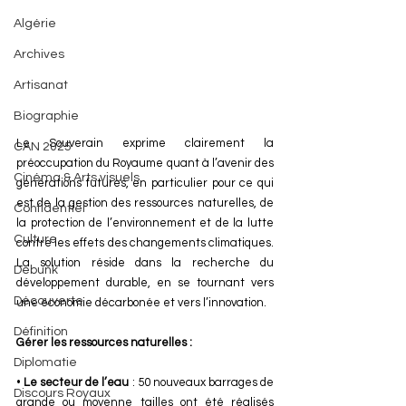
Algérie
Archives
Artisanat
Biographie
Le Souverain exprime clairement la 
CAN 2025
préoccupation du Royaume quant à l’avenir des 
Cinéma & Arts visuels
générations futures, en particulier pour ce qui 
est de la gestion des ressources naturelles, de 
Confidentiel
la protection de l’environnement et de la lutte 
Culture
contre les effets des changements climatiques. 
La solution réside dans la recherche du 
Debunk
développement durable, en se tournant vers 
Découverte
une économie décarbonée et vers l’innovation.
Définition
Gérer les ressources naturelles : 
Diplomatie
• 
Le secteur de l’eau
 : 50 nouveaux barrages de 
Discours Royaux
grande ou moyenne tailles ont été réalisés 