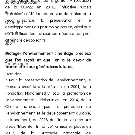
zones oasiennes et de l'arganier. A l'occasion 
Sahara Marocain
de la COP22 en 2016, l’Initiative "Oasis 
Santé
Durables" a été lancée en vue de renforcer la 
reconnaissance, la préservation et le 
Sciences
développement du patrimoine oasien, ainsi que 
Sécurité
de mobiliser les ressources nécessaires pour 
atteindre ces objectifs.
Sport
Protéger l’environnement : héritage précieux 
Société
que l’on reçoit et que l’on a le devoir de 
Technologie
transmettre aux générations futures. 
Tradition
• Pour la préservation de l’environnement, le 
Maroc a procédé à la création, en 2001, de la 
Fondation Mohammed VI pour la protection de 
l'environnement, l’élaboration, en 2014, de la 
Charte nationale pour la protection de 
l’environnement et le développement durable, 
le lancement, en 2016, de l’Initiative ceinture 
bleue "Blue Belt Initiative", la mise en place, en 
2017, de la Stratégie nationale de 