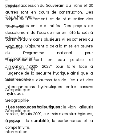
depuis l’accession du Souverain au Trône et 20 
Dossier
autres sont en cours de construction. Des 
Droits Humains
projets de traitement et de réutilisation des 
eaux usées ont été initiés. Des projets de 
Économie
dessalement de l’eau de mer ont été lancés à 
Éducation
partir de 2019 dans plusieurs villes côtières du 
Royaume. S’ajoutent à cela la mise en œuvre 
Émission
du Programme national pour 
Environnement
l’approvisionnement en eau potable et 
l’irrigation "2020- 2027" pour faire face à 
Fact-Checking
l’urgence de la sécurité hydrique ainsi que la 
Gastronomie
mise en place d’autoroutes de l’eau et des 
interconnexions hydrauliques entre bassins 
Géopolitique
hydriques. 
Géographie
• 
Les ressources halieutiques
 : le Plan Halieutis 
Géopolitique
repose, depuis 2009, sur trois axes stratégiques, 
à savoir : la durabilité, la performance et la 
Histoire
compétitivité. 
Information