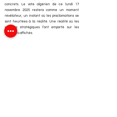
concrets. Le vote algérien de ce lundi 17 
novembre 2025 restera comme un moment 
révélateur, un instant où les proclamations se 
sont heurtées à la réalité. Une réalité où les 
intérêts stratégiques l’ont emporté sur les 
principes affichés.
Et pour comprendre pleinement la portée de ce 
vote, il suffit de revenir à ce qui s’est passé 
quelques jours plus tôt, le 31 octobre 2025 au 
Conseil de Sécurité. C’est là que le contraste 
devient impossible à cacher, et que l’hypocrisie 
algérienne apparaît dans toute sa clarté. 
Au
Conseil de sécurité, l’Algérie a fui la salle lors du 
vote de la résolution 2797 sur la MINURSO, 
parce qu’il mentionne plan d’autonomie 
marocain comme base de négociation. Mais 
quelques jours plus tard, elle valide sans hésiter 
une résolution qui :
 place Gaza sous supervision 