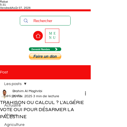
Rabat
5:31
Vendredi
Août 07, 2026
ME
NU
Devenir Membre
Post
Les posts
Brahim Al Maghribi
Les posts
20 nov. 2025
3 min de lecture
TRAHISON OU CALCUL ? L’ALGÉRIE
Actualité
VOTE OUI POUR DÉSARMER LA
Afrique
PALESTINE
Agriculture