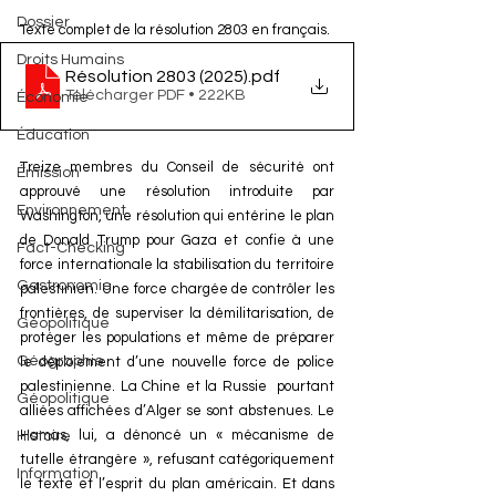
Dossier
Texte complet de la résolution 2803 en français. 
Droits Humains
Résolution 2803 (2025)
.pdf
Télécharger PDF • 222KB
Économie
Éducation
Treize membres du Conseil de sécurité ont 
Émission
approuvé une résolution introduite par 
Environnement
Washington, une résolution qui entérine le plan 
de Donald Trump pour Gaza et confie à une 
Fact-Checking
force internationale la stabilisation du territoire 
Gastronomie
palestinien. Une force chargée de contrôler les 
frontières, de superviser la démilitarisation, de 
Géopolitique
protéger les populations et même de préparer 
Géographie
le déploiement d’une nouvelle force de police 
palestinienne. La Chine et la Russie  pourtant 
Géopolitique
alliées affichées d’Alger se sont abstenues. Le 
Hamas, lui, a dénoncé un « mécanisme de 
Histoire
tutelle étrangère », refusant catégoriquement 
Information
le texte et l’esprit du plan américain. Et dans 