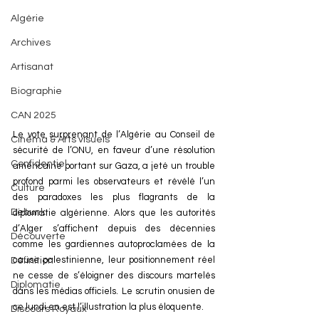
Algérie
Archives
Artisanat
Biographie
CAN 2025
Le vote surprenant de l’Algérie au Conseil de 
Cinéma & Arts visuels
sécurité de l’ONU, en faveur d’une résolution 
Confidentiel
américaine portant sur Gaza, a jeté un trouble 
profond parmi les observateurs et révélé l’un 
Culture
des paradoxes les plus flagrants de la 
Debunk
diplomatie algérienne. Alors que les autorités 
d’Alger s’affichent depuis des décennies 
Découverte
comme les gardiennes autoproclamées de la 
cause palestinienne, leur positionnement réel 
Définition
ne cesse de s’éloigner des discours martelés 
Diplomatie
dans les médias officiels. Le scrutin onusien de 
ce lundi en est l’illustration la plus éloquente.
Discours Royaux