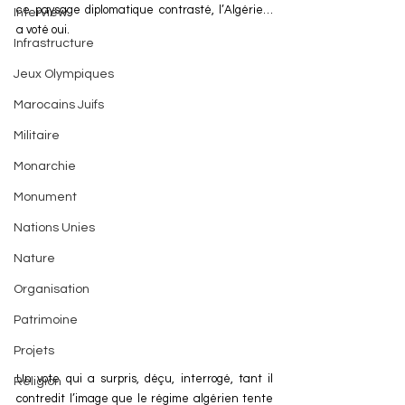
ce paysage diplomatique contrasté, l’Algérie… 
Interview
a voté oui.
Infrastructure
Jeux Olympiques
Marocains Juifs
Militaire
Monarchie
Monument
Nations Unies
Nature
Organisation
Patrimoine
Projets
Un vote qui a surpris, déçu, interrogé, tant il 
Religion
contredit l’image que le régime algérien tente 