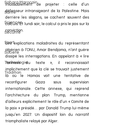
Sahara Marocain
inlassablement de projeter : celle d’un 
défenseur intransigeant de la Palestine. Mais 
Santé
derrière les slogans, se cachent souvent des 
Sciences
calculs. Et lundi soir, le calcul a pris le pas sur la 
conviction.
Sécurité
Sport
Les explications maladroites du représentant 
algérien à l’ONU, Amar Bendjama, n’ont guère 
Société
dissipé les interrogations. En appelant à « lire 
Technologie
l’annexe du texte », il reconnaissait 
implicitement que la clé se trouvait justement 
Tradition
là où le Hamas voit une tentative de 
reconfigurer Gaza sous supervision 
internationale. Cette annexe, qui reprend 
l’architecture du plan Trump, mentionne 
d’ailleurs explicitement le rôle d’un « Comité de 
la paix » présidé… par Donald Trump lui-même 
jusqu’en 2027. Un dispositif loin du narratif 
triomphaliste relayé par Alger.