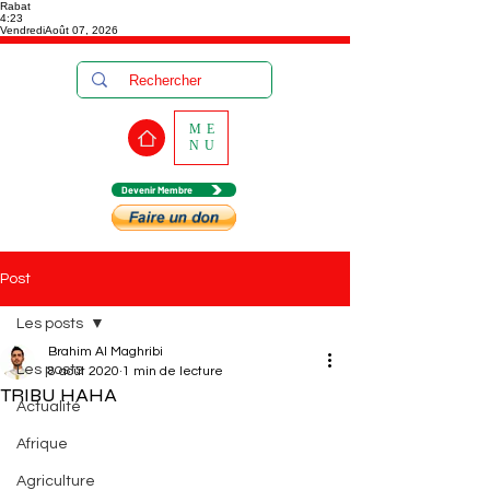
Rabat
4:23
Vendredi
Août 07, 2026
ME
NU
Devenir Membre
Post
Les posts
Brahim Al Maghribi
Les posts
8 août 2020
1 min de lecture
TRIBU HAHA
Actualité
Afrique
Agriculture