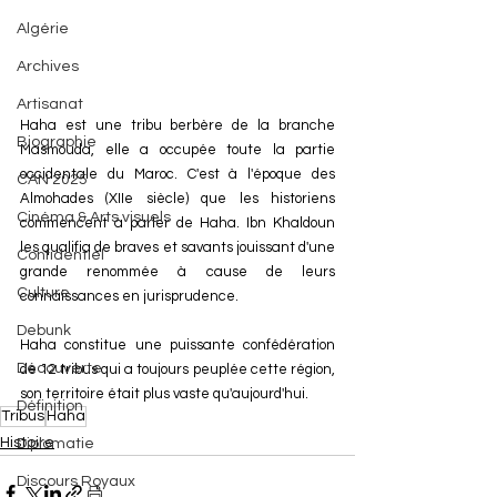
Algérie
Archives
Artisanat
Haha est une tribu berbère de la branche 
Biographie
Masmouda, elle a occupée toute la partie 
occidentale du Maroc. C'est à l'époque des 
CAN 2025
Almohades (XIIe siècle) que les historiens 
Cinéma & Arts visuels
commencent à parler de Haha. Ibn Khaldoun 
les qualifia de braves et savants jouissant d'une 
Confidentiel
grande renommée à cause de leurs 
Culture
connaissances en jurisprudence.
Debunk
Haha constitue une puissante confédération 
Découverte
de 12 tribus qui a toujours peuplée cette région, 
son territoire était plus vaste qu'aujourd'hui.
Définition
Tribus
Haha
Histoire
Diplomatie
Discours Royaux