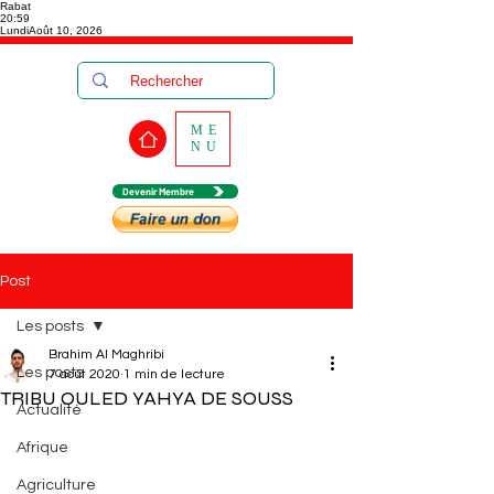
Rabat
20:59
Lundi
Août 10, 2026
ME
NU
Devenir Membre
Post
Les posts
Brahim Al Maghribi
Les posts
7 août 2020
1 min de lecture
TRIBU OULED YAHYA DE SOUSS
Actualité
Afrique
Agriculture