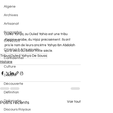
Algérie
Archives
Artisanat
Biographie
Ouled Yahya, ou Ouled Yahia est une tribu 
d'origine arabe, du Hijaz précisément. Ils ont 
CAN 2025
pris le nom de leurs ancêtre Yahya Ibn Abdalah 
Cinéma & Arts visuels
qui a vécu au debut XVIIe siècle.
Tribus
Ouled Yahya De Souss
Confidentiel
Histoire
Culture
Debunk
Découverte
Définition
Diplomatie
Voir tout
Posts récents
Discours Royaux