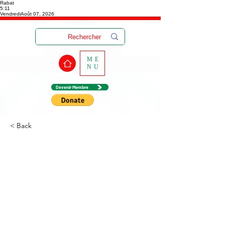
Rabat
5:11
Vendredi
Août 07, 2026
ME
NU
Devenir Membre
< Back