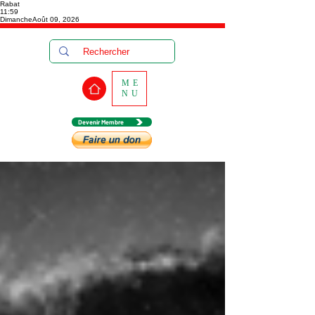
Rabat
11:59
Dimanche
Août 09, 2026
ME
NU
Devenir Membre