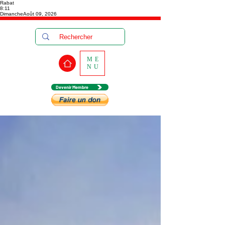
Rabat
8:11
Dimanche
Août 09, 2026
ME
NU
Devenir Membre