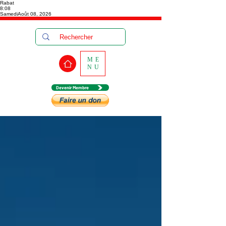
Rabat
8:08
Samedi
Août 08, 2026
ME
NU
Devenir Membre