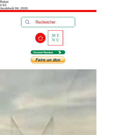
Rabat
2:42
Jeudi
Août 06, 2026
ME
NU
Devenir Membre