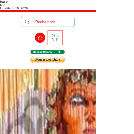
Rabat
6:20
Lundi
Août 10, 2026
ME
NU
Devenir Membre