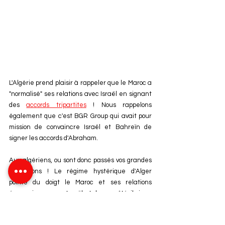
L'Algérie prend plaisir à rappeler que le Maroc a 
"normalisé" ses relations avec Israël en signant 
des 
accords tripartites
 ! Nous rappelons 
également que c'est BGR Group qui avait pour 
mission de convaincre Israël et Bahreïn de 
signer les accords d'Abraham. 
Aux algériens, ou sont donc passés vos grandes 
convictions ! Le régime hystérique d'Alger 
pointe du doigt le Maroc et ses relations 
économiques avec Israël et de son côté, il signe 
avec la société soutenant Israël et contribuant 
grandement à ses relations.