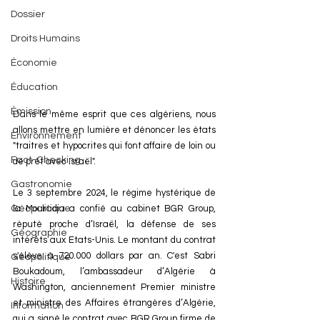
Dossier
Droits Humains
Économie
Éducation
Émission
Dans le même esprit que ces algériens, nous 
allons mettre en lumière et dénoncer les états 
Environnement
"traitres et hypocrites qui font affaire de loin ou 
Fact-Checking
de prêt avec Israël".
Gastronomie
Le 3 septembre 2024, le régime hystérique de 
la Mouradia a confié au cabinet BGR Group, 
Géopolitique
réputé proche d’Israël, la défense de ses 
Géographie
intérêts aux Etats-Unis. Le montant du contrat 
s'élève à 720.000 dollars par an. C'est Sabri 
Géopolitique
Boukadoum, l’ambassadeur d’Algérie à 
Histoire
Washington, anciennement Premier ministre 
et ministre des Affaires étrangères d’Algérie, 
Information
qui a signé le contrat avec BGR Group firme de 