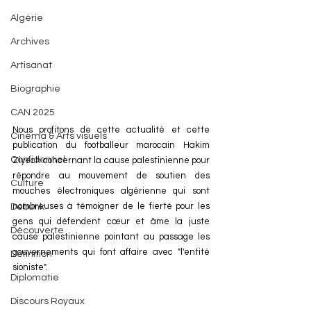
Algérie
Archives
Artisanat
Biographie
CAN 2025
Nous profitons de cette actualité et cette 
Cinéma & Arts visuels
publication du footballeur marocain Hakim 
Confidentiel
Ziyech concernant la cause palestinienne pour 
répondre au mouvement de soutien des 
Culture
mouches électroniques algérienne qui sont 
nombreuses à témoigner de le fierté pour les 
Debunk
gens qui défendent cœur et âme la juste 
Découverte
cause palestinienne pointant au passage les 
gouvernements qui font affaire avec "l'entité 
Définition
sioniste". 
Diplomatie
Discours Royaux