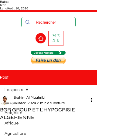
Rabat
6:56
Lundi
Août 10, 2026
ME
NU
Devenir Membre
Post
Les posts
Brahim Al Maghribi
Les posts
24 sept. 2024
2 min de lecture
BGR GROUP ET L'HYPOCRISIE
Actualité
ALGÉRIENNE
Afrique
Agriculture