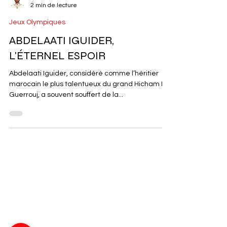
Brahim Al Maghribi
2 min de lecture
Jeux Olympiques
ABDELAATI IGUIDER,
L'ÉTERNEL ESPOIR
Abdelaati Iguider, considéré comme l’héritier
marocain le plus talentueux du grand Hicham El
Guerrouj, a souvent souffert de la...