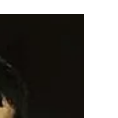
monter sur le podium des JO lors de deux
éditions différentes. La spécialiste du 800 m...