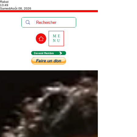
Rabat
13:49
Samedi
Août 08, 2026
ME
NU
Devenir Membre