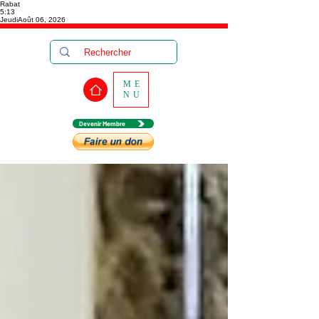
Rabat
5:13
Jeudi
Août 06, 2026
ME
NU
Devenir Membre