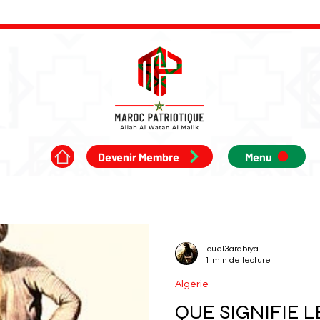
Devenir Membre
Menu
louel3arabiya
1 min de lecture
Algérie
QUE SIGNIFIE 