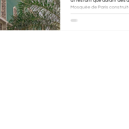
attestant que durant des d
Mosquée de Paris construite 