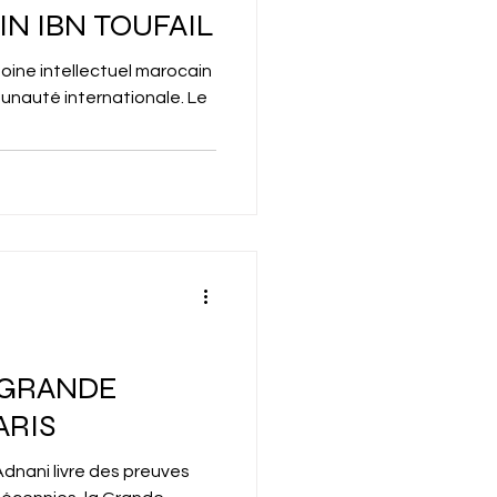
N IBN TOUFAIL
oine intellectuel marocain
unauté internationale. Le
 GRANDE
ARIS
l Adnani livre des preuves