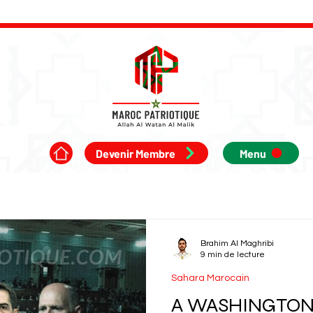
Devenir Membre
Menu
Brahim Al Maghribi
9 min de lecture
Sahara Marocain
A WASHINGTON,