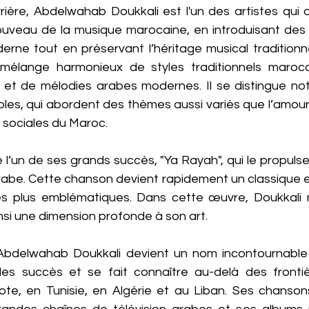
ière, Abdelwahab Doukkali est l'un des artistes qui on
ouveau de la musique marocaine, en introduisant des 
ne tout en préservant l’héritage musical traditionne
mélange harmonieux de styles traditionnels maroca
, et de mélodies arabes modernes. Il se distingue no
les, qui abordent des thèmes aussi variés que l’amour, l
és sociales du Maroc.
re l’un de ses grands succès, "Ya Rayah", qui le propul
rabe. Cette chanson devient rapidement un classique et
es plus emblématiques. Dans cette œuvre, Doukkali 
nsi une dimension profonde à son art.
 Abdelwahab Doukkali devient un nom incontournable
 les succès et se fait connaître au-delà des fronti
e, en Tunisie, en Algérie et au Liban. Ses chanson