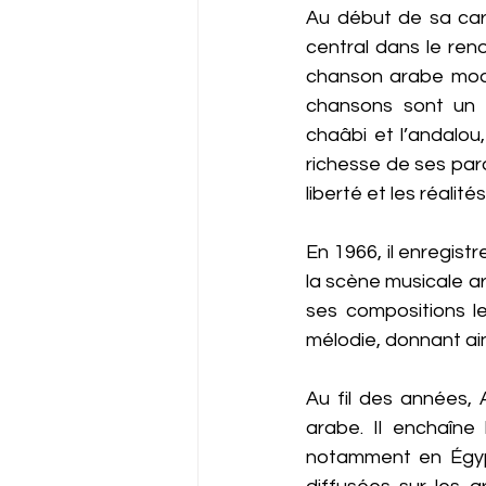
Au début de sa carr
central dans le ren
chanson arabe moder
chansons sont un 
chaâbi et l’andalou
richesse de ses paro
liberté et les réalit
En 1966, il enregist
la scène musicale a
ses compositions l
mélodie, donnant ai
Au fil des années,
arabe. Il enchaîne
notamment en Égypt