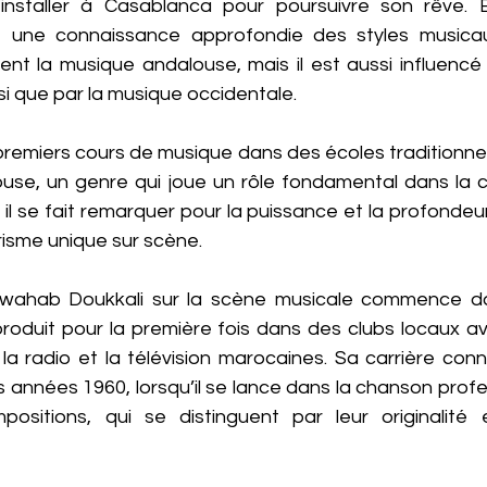
installer à Casablanca pour poursuivre son rêve. E
 une connaissance approfondie des styles musicaux 
t la musique andalouse, mais il est aussi influencé 
si que par la musique occidentale.
premiers cours de musique dans des écoles traditionnel
use, un genre qui joue un rôle fondamental dans la cu
 il se fait remarquer pour la puissance et la profondeur 
risme unique sur scène.
lwahab Doukkali sur la scène musicale commence da
produit pour la première fois dans des clubs locaux av
la radio et la télévision marocaines. Sa carrière conn
 années 1960, lorsqu’il se lance dans la chanson profe
ositions, qui se distinguent par leur originalité 