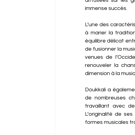
diffusées sur les 
immense succès.
L’une des caractéris
à marier la tradit
équilibre délicat en
de fusionner la mus
venues de l’Occid
renouveler la chan
dimension à la musi
Doukkali a égalemen
de nombreuses chan
travaillant avec d
L’originalité de se
formes musicales tra