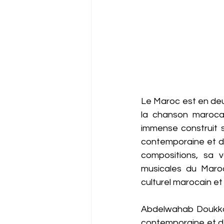
Le Maroc est en deui
la chanson marocain
immense construit s
contemporaine et de
compositions, sa v
musicales du Maroc
culturel marocain et
Abdelwahab Doukkali
contemporaine et de