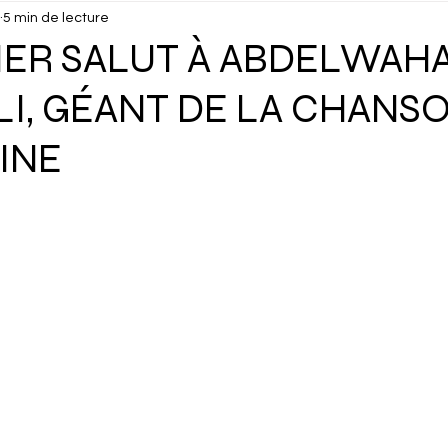
5 min de lecture
isuels
Confidentiel
Culture
Debunk
Décou
IER SALUT À ABDELWAH
I, GÉANT DE LA CHANS
ux
Dossier
Droits Humains
Économie
Éduc
INE
cking
Gastronomie
Géopolitique
Géographie
Interview