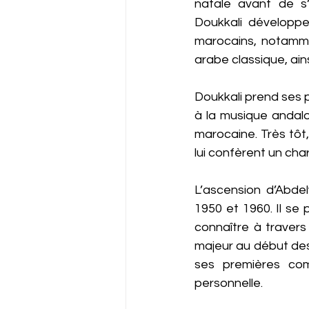
natale avant de s’
Doukkali développe
marocains, notammen
arabe classique, ain
Doukkali prend ses 
à la musique andalo
marocaine. Très tôt,
lui confèrent un cha
L’ascension d’Abde
1950 et 1960. Il se 
connaître à travers 
majeur au début des
ses premières comp
personnelle.