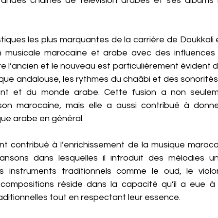
grandes chaînes de télévision arabes et ses albums 
tiques les plus marquantes de la carrière de Doukkali 
ion musicale marocaine et arabe avec des influences
tre l’ancien et le nouveau est particulièrement évident 
ique andalouse, les rythmes du chaâbi et des sonorités
ent et du monde arabe. Cette fusion a non seulem
son marocaine, mais elle a aussi contribué à donne
que arabe en général.
t contribué à l’enrichissement de la musique marocai
sons dans lesquelles il introduit des mélodies uni
es instruments traditionnels comme le oud, le violo
s compositions réside dans la capacité qu’il a eue à 
ditionnelles tout en respectant leur essence.