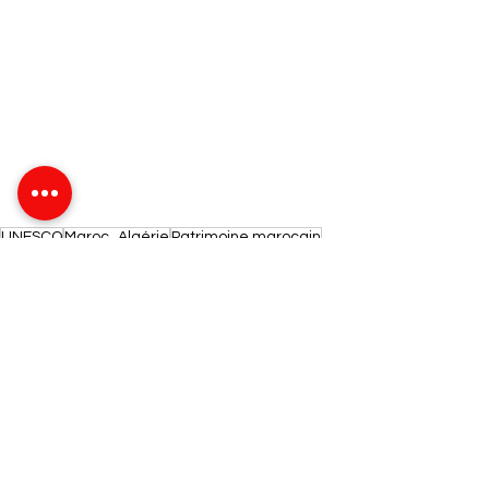
UNESCO
Maroc_Algérie
Patrimoine marocain
Appropriation
Djellaba
Jellaba
Jellaba Ouazzania
Patrimoine
Debunk
Voir tout
Posts récents