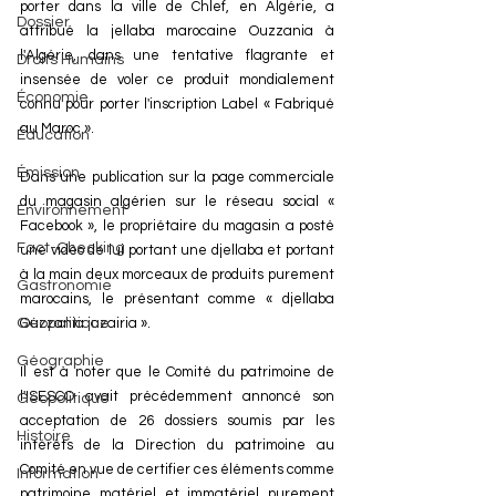
porter dans la ville de Chlef, en Algérie, a 
Dossier
attribué la jellaba marocaine Ouzzania à 
l'Algérie, dans une tentative flagrante et 
Droits Humains
insensée de voler ce produit mondialement 
Économie
connu pour porter l'inscription Label « Fabriqué 
au Maroc ».
Éducation
Émission
Dans une publication sur la page commerciale 
du magasin algérien sur le réseau social « 
Environnement
Facebook », le propriétaire du magasin a posté 
Fact-Checking
une vidéo de lui portant une djellaba et portant 
à la main deux morceaux de produits purement 
Gastronomie
marocains, le présentant comme « djellaba 
Géopolitique
Ouzzania jazairia ».
Géographie
Il est à noter que le Comité du patrimoine de 
l'ISESCO avait précédemment annoncé son 
Géopolitique
acceptation de 26 dossiers soumis par les 
Histoire
intérêts de la Direction du patrimoine au 
Comité en vue de certifier ces éléments comme 
Information
patrimoine matériel et immatériel purement 