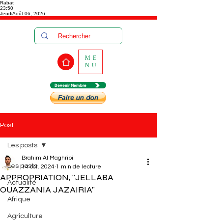
Rabat
23:50
Jeudi
Août 06, 2026
ME
NU
Devenir Membre
Post
Les posts
Brahim Al Maghribi
Les posts
14 oct. 2024
1 min de lecture
APPROPRIATION, "JELLABA
Actualité
OUAZZANIA JAZAIRIA"
Afrique
Agriculture