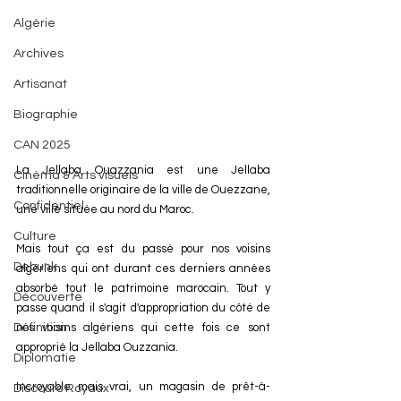
Algérie
Archives
Artisanat
Biographie
CAN 2025
La Jellaba Ouazzania est une Jellaba 
Cinéma & Arts visuels
traditionnelle originaire de la ville de Ouezzane, 
Confidentiel
une ville située au nord du Maroc.
Culture
Mais tout ça est du passé pour nos voisins 
Debunk
algériens qui ont durant ces derniers années 
absorbé tout le patrimoine marocain. Tout y 
Découverte
passe quand il s'agit d'appropriation du côté de 
Définition
nos voisins algériens qui cette fois ce sont 
approprié la Jellaba Ouzzania. 
Diplomatie
Incroyable mais vrai, 
un magasin de prêt-à-
Discours Royaux