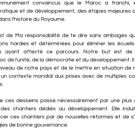
unément convaincus que le Maroc a franchi, e
ratique et de développement, des étapes majeures q
dans l'histoire du Royaume.
est de Ma responsabilité de te dire sans ambages qu'il
ns hardies et déterminées pour éliminer les écueils e
s ayant affecté ce parcours. Notre but est de 
c de l'unité, de la démocratie et du développement. Il s'
niveau de notre pays et de le mettre en situation de re
un contexte mondial aux prises avec de multiples con
s.
de ces desseins passe nécessairement par une plus g
n des chantiers dédiés au développement. Elle indui
cer ces chantiers par de nouvelles réformes et de s'a
ègles de bonne gouvernance.