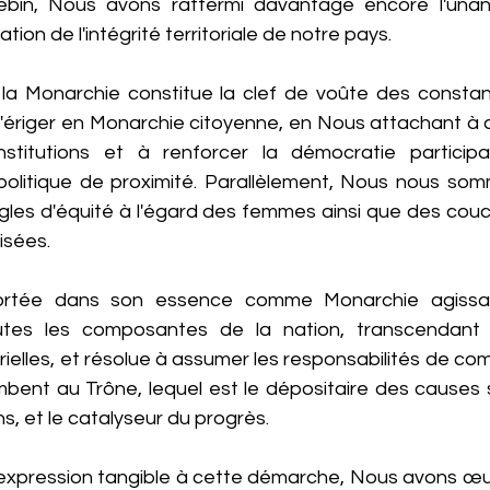
bin, Nous avons raffermi davantage encore l'unanim
tion de l'intégrité territoriale de notre pays.
a Monarchie constitue la clef de voûte des constant
l'ériger en Monarchie citoyenne, en Nous attachant à co
stitutions et à renforcer la démocratie participat
politique de proximité. Parallèlement, Nous nous so
règles d'équité à l'égard des femmes ainsi que des couc
isées.
ortée dans son essence comme Monarchie agissan
tes les composantes de la nation, transcendant 
orielles, et résolue à assumer les responsabilités de 
ombent au Trône, lequel est le dépositaire des causes 
ns, et le catalyseur du progrès.
expression tangible à cette démarche, Nous avons œuv