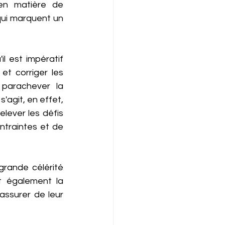
n matière de 
ui marquent un 
 est impératif 
t corriger les 
parachever la 
agit, en effet, 
lever les défis 
traintes et de 
rande célérité 
t également la 
ssurer de leur 