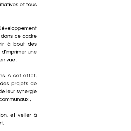
tiatives et tous 
 Développement 
s dans ce cadre 
ir à bout des 
 d'imprimer une 
en vue :
. A cet effet, 
des projets de 
de leur synergie 
t communaux ,
n, et veiller à 
t.