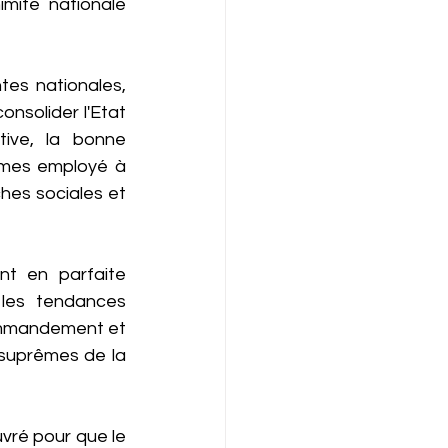
ité nationale 
es nationales, 
nsolider l'Etat 
ive, la bonne 
mmes employé à 
hes sociales et 
t en parfaite 
les tendances 
commandement et 
suprêmes de la 
ré pour que le 