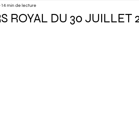
14 min de lecture
isuels
Confidentiel
Culture
Debunk
Décou
 ROYAL DU 30 JUILLET 
ux
Dossier
Droits Humains
Économie
Éduc
cking
Gastronomie
Géopolitique
Géographie
Interview