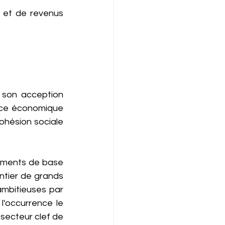
s et de revenus 
son acception 
nce économique 
cohésion sociale 
ments de base 
tier de grands 
ambitieuses par 
'occurrence le 
 secteur clef de 