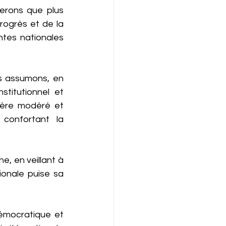
erons que plus 
rogrès et de la 
tes nationales 
us assumons, en 
titutionnel et 
tère modéré et 
confortant la 
, en veillant à 
ionale puise sa 
émocratique et 