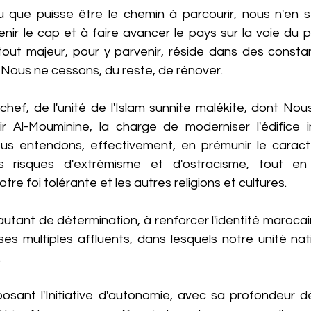
u que puisse être le chemin à parcourir, nous n'en s
nir le cap et à faire avancer le pays sur la voie du p
tout majeur, pour y parvenir, réside dans des constan
ous ne cessons, du reste, de rénover.
r chef, de l'unité de l'Islam sunnite malékite, dont No
r Al-Mouminine, la charge de moderniser l'édifice ins
Nous entendons, effectivement, en prémunir le carac
es risques d'extrémisme et d'ostracisme, tout en 
re foi tolérante et les autres religions et cultures.
tant de détermination, à renforcer l'identité marocaine
 ses multiples affluents, dans lesquels notre unité nat
.
oposant l'Initiative d'autonomie, avec sa profondeur d