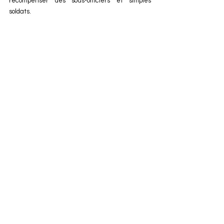
récompenser des sous-officiers et simples 
soldats.