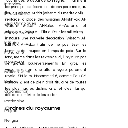
touche dès le début de son règne. Il maintient 
Interview
les principales décorations de son père mais, au 
lieu du wissam Arrida (wissam du mérite civil), il 
Infrastructure
renforce la place des wissams Al-Istihkak Al- 
Jeux Olympiques
Watani, wissam Al-Kafaa Al-Watania et 
wissam Al-Kafaa Al- Fikria. Pour les militaires, il 
Marocains Juifs
instaure une nouvelle décoration (Wissam Al-
Militaire
Istihkak Al-Askari) afin de ne pas léser les 
hommes de troupes en temps de paix. Sur le 
Monarchie
fond, même dans les textes de loi, il n'y aura pas 
Monument
de grands bouleversements. En gros, les 
wissams restent une affaire royale, purement 
Nations Unies
royale. SM le roi Mohammed 6, comme Feu SM 
Nature
Hassan 2, est de plein droit titulaire de toutes 
les plus hautes distinctions, et c'est lui qui 
Organisation
décide qui mérite de les porter.
Patrimoine
Ordres du royaume
Projets
Religion