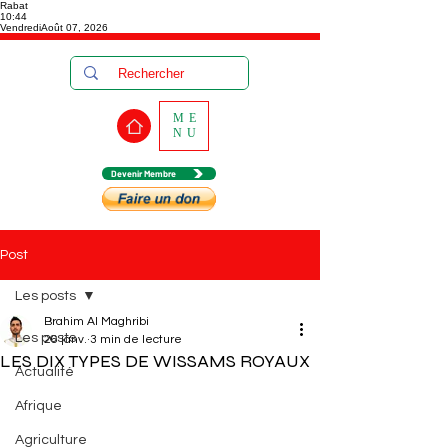
Rabat
10:44
Vendredi
Août 07, 2026
ME
NU
Devenir Membre
Post
Les posts
Brahim Al Maghribi
Les posts
26 janv.
3 min de lecture
LES DIX TYPES DE WISSAMS ROYAUX
Actualité
Afrique
Agriculture