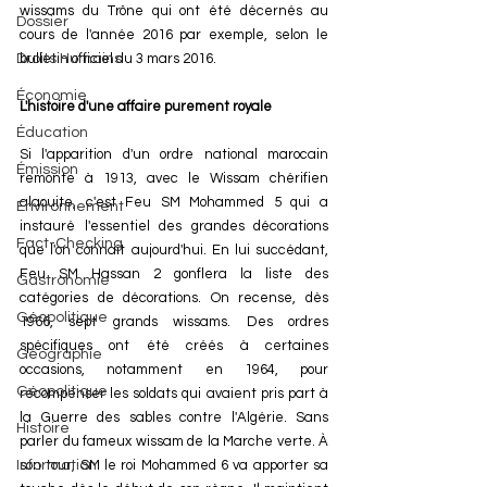
wissams du Trône qui ont été décernés au 
Dossier
cours de l'année 2016 par exemple, selon le 
bulletin officiel du 3 mars 2016.
Droits Humains
Économie
L'histoire d'une affaire purement royale
Éducation
Si l'apparition d'un ordre national marocain 
Émission
remonte à 1913, avec le Wissam chérifien 
alaouite, c'est Feu SM Mohammed 5 qui a 
Environnement
instauré l'essentiel des grandes décorations 
Fact-Checking
que l'on connaît aujourd'hui. En lui succédant, 
Feu SM Hassan 2 gonflera la liste des 
Gastronomie
catégories de décorations. On recense, dès 
Géopolitique
1966, sept grands wissams. Des ordres 
spécifiques ont été créés à certaines 
Géographie
occasions, notamment en 1964, pour 
Géopolitique
récompenser les soldats qui avaient pris part à 
la Guerre des sables contre l'Algérie. Sans 
Histoire
parler du fameux wissam de la Marche verte. À 
son tour, SM le roi Mohammed 6 va apporter sa 
Information