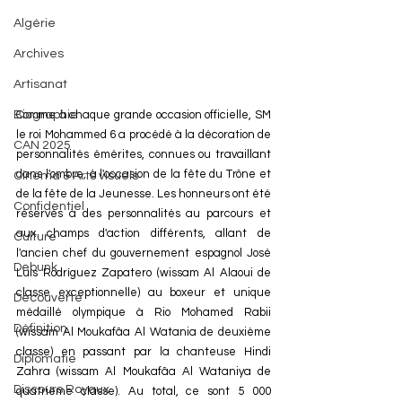
Algérie
Archives
Artisanat
Comme à chaque grande occasion officielle, SM 
Biographie
le roi Mohammed 6 a procédé à la décoration de 
CAN 2025
personnalités émérites, connues ou travaillant 
dans l'ombre, à l'occasion de la fête du Trône et 
Cinéma & Arts visuels
de la fête de la Jeunesse. Les honneurs ont été 
Confidentiel
réservés à des personnalités au parcours et 
aux champs d'action différents, allant de 
Culture
l'ancien chef du gouvernement espagnol José 
Debunk
Luis Rodríguez Zapatero (wissam Al Alaoui de 
classe exceptionnelle) au boxeur et unique 
Découverte
médaillé olympique à Rio Mohamed Rabii 
Définition
(wissam Al Moukafâa Al Watania de deuxième 
classe) en passant par la chanteuse Hindi 
Diplomatie
Zahra (wissam Al Moukafâa Al Wataniya de 
Discours Royaux
quatrième classe). Au total, ce sont 5 000 