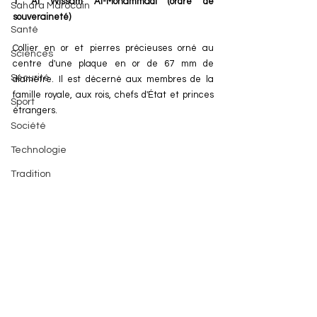
1. Al
 Wissam Al-Mohammadi (ordre de 
Sahara Marocain
souveraineté) 
Santé
Collier en or et pierres précieuses orné au 
Sciences
centre d'une plaque en or de 67 mm de 
Sécurité
diamètre. Il est décerné aux membres de la 
famille royale, aux rois, chefs d'État et princes 
Sport
étrangers.
Société
Technologie
Tradition