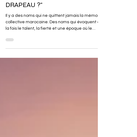
COMMENT CHOISIRUN AUTRE
DRAPEAU ?"
Il y a des noms qui ne quittent jamais la mémoire
collective marocaine. Des noms qui évoquent à
la fois le talent, la fierté et une époque où le
football national a commencé à s'imposer sur la
scène internationale. Mustapha Hadji est de
ceux-là. Berger dans la province de Guelmim
avant de devenir Ballon d'Or africain 1998,
artisan majeur des grandes heures de la
sélection nationale, il demeure aujourd'hui une
figure respectée, admirée, et surtout
profondément attachée à son p