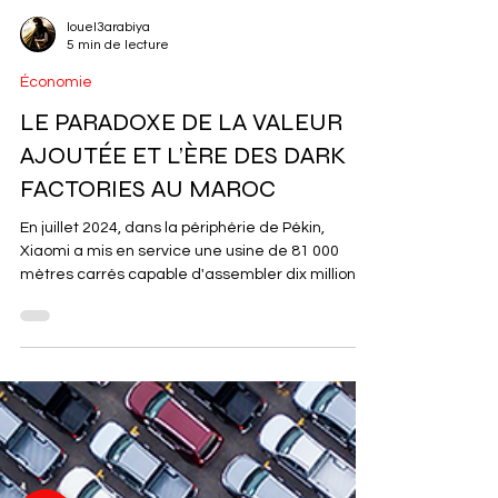
louel3arabiya
5 min de lecture
Économie
LE PARADOXE DE LA VALEUR
AJOUTÉE ET L’ÈRE DES DARK
FACTORIES AU MAROC
En juillet 2024, dans la périphérie de Pékin,
Xiaomi a mis en service une usine de 81 000
mètres carrés capable d'assembler dix millions
de smartphones par an sans qu'un seul ouvrier
ne touche une chaîne de montage. Le site
fonctionne jour et nuit, dans une pénombre quasi
totale puisque les robots n'ont besoin d'aucune
lumière, avec un taux d'automatisation
revendiqué de 81 %. Ce que l'industrie mondiale
appelle désormais une dark factory n'est plus un
concept de prospective,