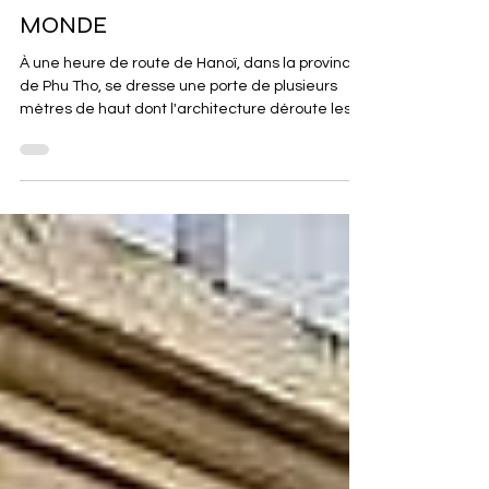
LEUR PAYS AU BOUT DU
MONDE
À une heure de route de Hanoï, dans la province
de Phu Tho, se dresse une porte de plusieurs
mètres de haut dont l'architecture déroute les
visiteurs. Ses arches en plein cintre, ses motifs en
zellige grossier, sa silhouette qui rappelle les
entrées des médinas marocaines sont
incompréhensibles dans ce paysage de rizières
et de bambous vietnamiens. Elle a été construite
par des soldats marocains dans un village
collectif qui les accueillit après la guerre
d'Indochine. Rénovée