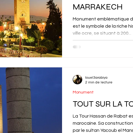
MARRAKECH
Monument emblématique de
est le symbole de la riche hi
ville ocre, se situant à 200...
louel3arabiya
2 min de lecture
Monument
TOUT SUR LA T
La Tour Hassan de Rabat es
marocaine. Sa constructio
par le sultan Yacoub el Manso