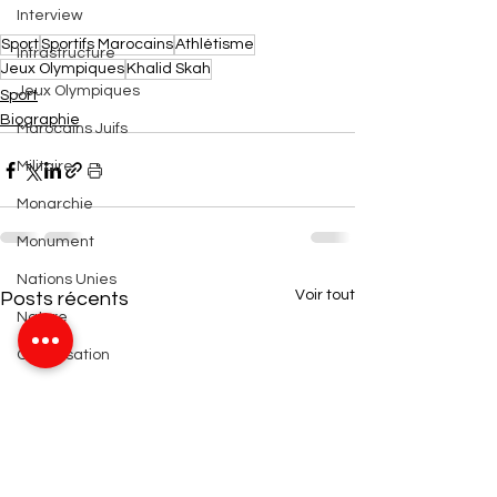
Interview
Sport
Sportifs Marocains
Athlétisme
Infrastructure
Jeux Olympiques
Khalid Skah
Jeux Olympiques
Sport
Biographie
Marocains Juifs
Militaire
Monarchie
Monument
Nations Unies
Voir tout
Posts récents
Nature
Organisation
Patrimoine
Projets
Religion