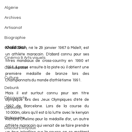
Algérie
Archives
Artisanat
Biographie
CAN 2025
Khalid Skah
, né le 29 janvier 1967 à Midelt, est 
un athlète marocain. D'abord connu pour ses 
Cinéma & Arts visuels
titres mondiaux de cross-country en 1990 et 
1991, il passe ensuite à la piste où il obtient une 
Confidentiel
première médaille de bronze lors des 
Culture
Championnats du monde d'athlétisme 1991.
Debunk
Mais il est surtout connu pour son titre 
Découverte
olympique lors des Jeux Olympiques d'été de 
1992 de Barcelone. Lors de la course du 
Définition
10 000m, alors qu'il est à la lutte avec le kenyan 
Diplomatie
Richard Chelimo pour la médaille d'or, un autre 
athlète marocain qui venait de se faire prendre 
Discours Royaux