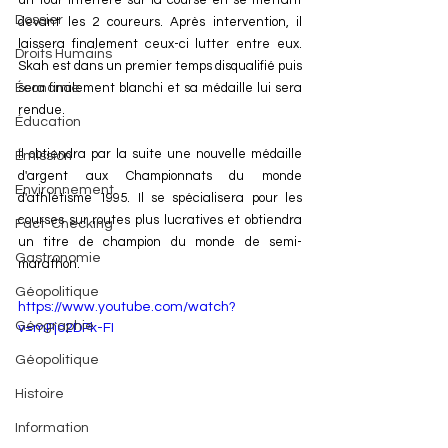
un tour interfère sur la course en se mettant 
Dossier
devant les 2 coureurs. Après intervention, il 
laissera finalement ceux-ci lutter entre eux. 
Droits Humains
Skah est dans un premier temps disqualifié puis 
Économie
sera finalement blanchi et sa médaille lui sera 
rendue.
Éducation
Il obtiendra par la suite une nouvelle médaille 
Émission
d'argent aux Championnats du monde 
Environnement
d'athlétisme 1995. Il se spécialisera pour les 
courses sur routes plus lucratives et obtiendra 
Fact-Checking
un titre de champion du monde de semi-
Gastronomie
marathon.
Géopolitique
https://www.youtube.com/watch?
Géographie
v=mPjo2DPk-FI
Géopolitique
Histoire
Information