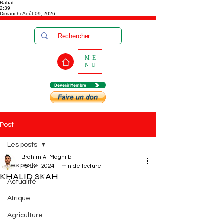
Rabat
2:39
Dimanche
Août 09, 2026
ME
NU
Devenir Membre
Post
Les posts
Brahim Al Maghribi
Les posts
15 avr. 2024
1 min de lecture
KHALID SKAH
Actualité
Afrique
Agriculture