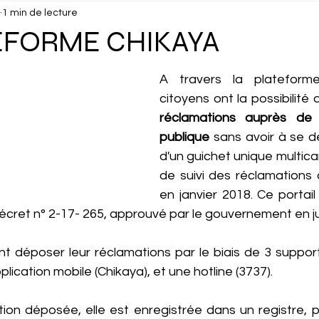
1 min de lecture
isuels
Confidentiel
Culture
Debunk
Décou
EFORME CHIKAYA
ux
Dossier
Droits Humains
Économie
Éduc
A travers la plateforme
citoyens ont la possibilité
réclamations auprès de l'
cking
Gastronomie
Géopolitique
Géographie
publique
 sans avoir à se dép
d'un guichet unique multica
de suivi des réclamations 
Interview
en janvier 2018. Ce portail 
décret n° 2-17- 265, approuvé par le gouvernement en ju
t déposer leur réclamations par le biais de 3 supports
pplication mobile (Chikaya), et une hotline (3737). 
ion déposée, elle est enregistrée dans un registre, pu