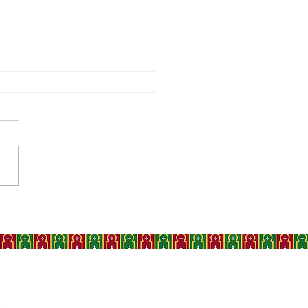
DERNIER SALUT À
ELWAHAB DOUKKALI,
NT DE LA CHANSON
OCAINE