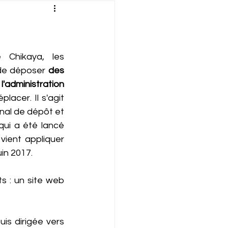
verte
Définition
ation
Émission
 Chikaya, les 
 de déposer 
des 
administration 
Géopolitique
lacer. Il s'agit 
nal de dépôt et 
qui a été lancé 
vient appliquer 
in 2017. 
 : un site web  
is dirigée vers 