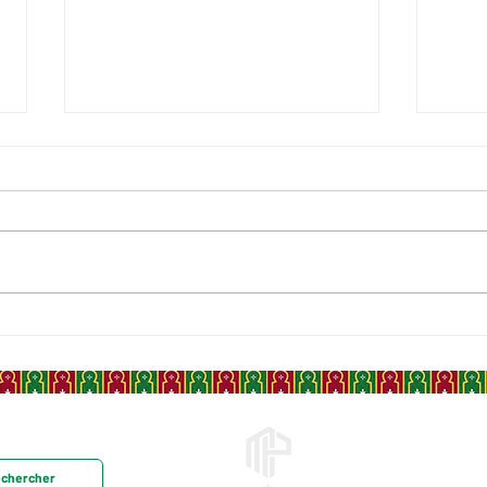
LE DALĀ'IL AL-KHAYRĀT, LE
LE 
CHEF-D'ŒUVRE SOUFI
ABD
MAROCAIN QUI A CONQUIS
GÉA
LE MONDE MUSULMAN
MAR