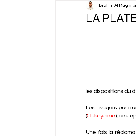
Brahim Al Maghribi
CAN 2025
Cinéma & Arts v
LA PLAT
Diplomatie
Discours Roya
Environnement
Fact-Che
Histoire
Information
les dispositions du 
Les usagers pourron
(
Chikaya.ma
), une a
Une fois la réclamat