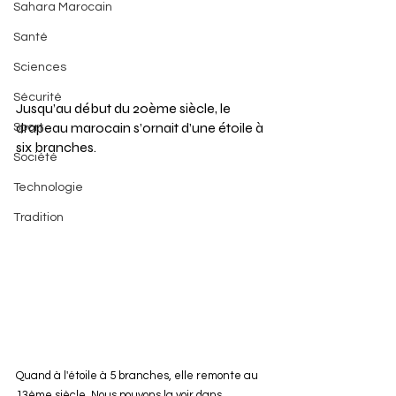
Sahara Marocain
Santé
Sciences
Sécurité
Jusqu’au début du 20ème siècle, le 
drapeau marocain s’ornait d’une étoile à 
Sport
six branches.
Société
Technologie
Tradition
Quand à l'étoile à 5 branches, elle remonte au 
13ème siècle. Nous pouvons la voir dans 