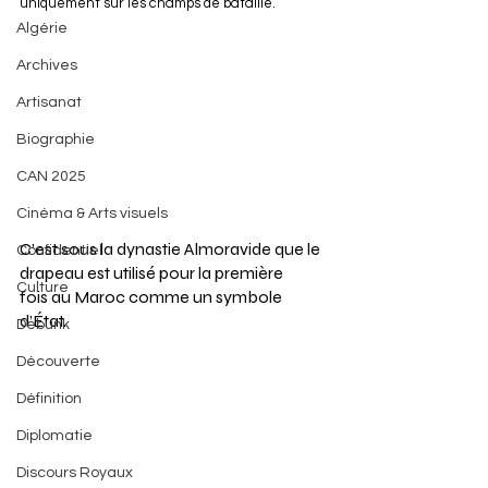
uniquement sur les champs de bataille.
Algérie
Archives
Artisanat
Biographie
CAN 2025
Cinéma & Arts visuels
C’est sous la dynastie Almoravide que le 
Confidentiel
drapeau est utilisé pour la première 
Culture
fois au Maroc comme un symbole 
d’État.
Debunk
Découverte
Définition
Diplomatie
Discours Royaux