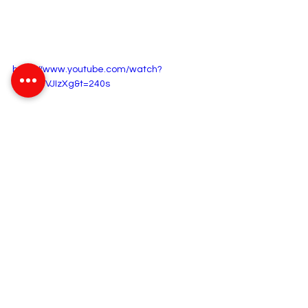
https://www.youtube.com/watch?
v=zhIx3VJIzXg&t=240s
https://www.youtube.com/watch?
v=c96HvunxGdI