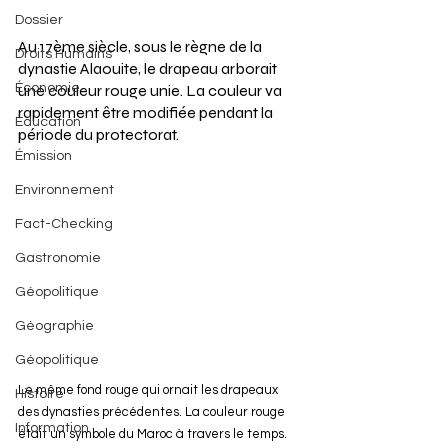
Dossier
Au 17ème siècle, sous le règne de la 
Droits Humains
dynastie Alaouite, le drapeau arborait 
une couleur rouge unie. La couleur va 
Économie
rapidement être modifiée pendant la 
Éducation
période du protectorat.
Émission
Environnement
Fact-Checking
Gastronomie
Géopolitique
Géographie
Géopolitique
Le même fond rouge qui ornait les drapeaux 
Histoire
des dynasties précédentes. La couleur rouge 
Information
était un symbole du Maroc à travers le temps.