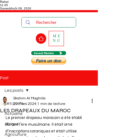
Rabat
11:45
Samedi
Août 08, 2026
ME
NU
Devenir Membre
Post
Les posts
Brahim Al Maghribi
Les posts
23 mars 2024
1 min de lecture
LES DRAPEAUX DU MAROC
Actualité
Le premier drapeau marocain a été établi 
Afrique
durant l’ère musulmane. Il était orné 
d’inscriptions coraniques et était utilisé 
Agriculture