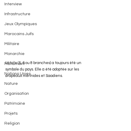
Interview
Infrastructure
Jeux Olympiques
Marocains Juifs
Militaire
Monarchie
L'étoile (5, 6 ou 8 branches) a toujours été un 
Monument
symbole du pays. Elle a été adoptée sur les 
Nations Unies
drapeaux mérinides et Saadiens.
Nature
Organisation
Patrimoine
Projets
Religion