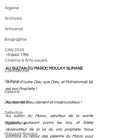
Algérie
Archives
Artisanat
Biographie
CAN 2025
15 août 1799
Cinéma & Arts visuels
AU SULTAN DU MAROC MOULAY SLIMANE
Confidentiel
Culture
"Il n’y a d’autre Dieu que Dieu, et 
Muhammad ﷺ 
est son Prophète !
Debunk
Découverte
Au nom de Dieu clément et miséricordieux !
Définition
Au sultan du Maroc, serviteur de la sainte 
Kasbah, puissant parmi les rois, et fidèle 
Diplomatie
observateur de la loi du vrai prophète. Nous 
Discours Royaux
profitons du retour des pèlerins du Maroc pour 