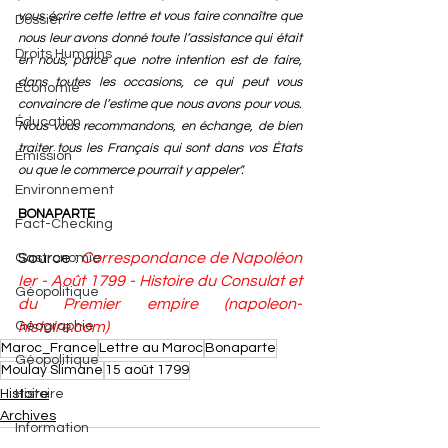
vous écrire cette lettre et vous faire connaître que 
Dossier
nous leur avons donné toute l’assistance qui était 
Droits Humains
en nous, parce que notre intention est de faire, 
dans toutes les occasions, ce qui peut vous 
Économie
convaincre de l’estime que nous avons pour vous. 
Éducation
Nous vous recommandons, en échange, de bien 
traiter tous les Français qui sont dans vos États 
Émission
ou que le commerce pourrait y appeler".
Environnement
BONAPARTE
Fact-Checking
Source : 
Correspondance de Napoléon 
Gastronomie
Ier - Août 1799 - Histoire du Consulat et 
Géopolitique
du Premier empire (
napoleon-
Géographie
histoire.com
)
Maroc_France
Lettre au Maroc
Bonaparte
Géopolitique
Moulay Slimane
15 août 1799
Histoire
Histoire
Archives
Information