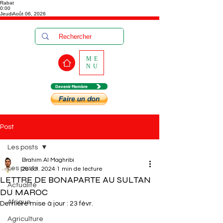
Rabat
0:00
Jeudi
Août 06, 2026
ME
NU
Devenir Membre
Post
Les posts
Brahim Al Maghribi
Les posts
28 oct. 2024
1 min de lecture
LETTRE DE BONAPARTE AU SULTAN
Actualité
DU MAROC
Afrique
Dernière mise à jour :
23 févr.
Agriculture