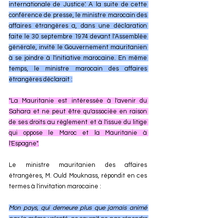
internationale de Justice'. A la suite de cette 
conférence de presse, le ministre marocain des 
affaires étrangères a, dans une déclaration 
faite le 30 septembre 1974 devant l'Assemblée 
générale, invité le Gouvernement mauritanien 
à se joindre à l'initiative marocaine. En même 
temps, le ministre marocain des affaires 
étrangères déclarait :
"La Mauritanie est intéressée à l'avenir du 
Sahara et ne peut être qu'associée en raison 
de ses droits au règlement et à l'issue du litige 
qui oppose le Maroc et la Mauritanie à 
l'Espagne".
Le ministre mauritanien des affaires 
étrangères, M. Ould Mouknass, répondit en ces 
termes à l'invitation marocaine :
Mon pays, qui demeure plus que jamais animé 