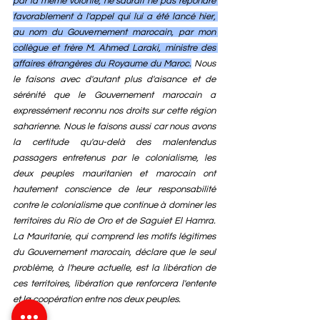
par la même volonté, ne saurait ne pas répondre 
favorablement à l'appel qui lui a été lancé hier, 
au nom du Gouvernement marocain, par mon 
collègue et frère M. Ahmed Laraki, ministre des 
affaires étrangères du Royaume du Maroc.
 Nous 
le faisons avec d'autant plus d'aisance et de 
sérénité que le Gouvernement marocain a 
expressément reconnu nos droits sur cette région 
saharienne. Nous le faisons aussi car nous avons 
la certitude qu'au-delà des malentendus 
passagers entretenus par le colonialisme, les 
deux peuples mauritanien et marocain ont 
hautement conscience de leur responsabilité 
contre le colonialisme que continue à dominer les 
territoires du Río de Oro et de Saguiet El Hamra. 
La Mauritanie, qui comprend les motifs légitimes 
du Gouvernement marocain, déclare que le seul 
problème, à l'heure actuelle, est la libération de 
ces territoires, libération que renforcera l'entente 
et la coopération entre nos deux peuples.