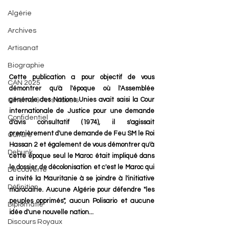
Algérie
Archives
Artisanat
Biographie
Cette publication a pour objectif de vous 
CAN 2025
démontrer qu'à l'époque où l'Assemblée 
générale des Nations Unies avait saisi la Cour 
Cinéma & Arts visuels
internationale de Justice pour une demande 
Confidentiel
d'avis consultatif (1974), il s'agissait 
premièrement d'une demande de Feu SM le Roi 
Culture
Hassan 2 et également de vous démontrer qu'à 
Debunk
cette époque seul le Maroc était impliqué dans 
le dossier de décolonisation et c'est le Maroc qui 
Découverte
a invité la Mauritanie à se joindre à l'initiative 
Définition
marocaine. Aucune Algérie pour défendre "les 
peuples opprimés", aucun Polisario et aucune 
Diplomatie
idée d'une nouvelle nation... 
Discours Royaux