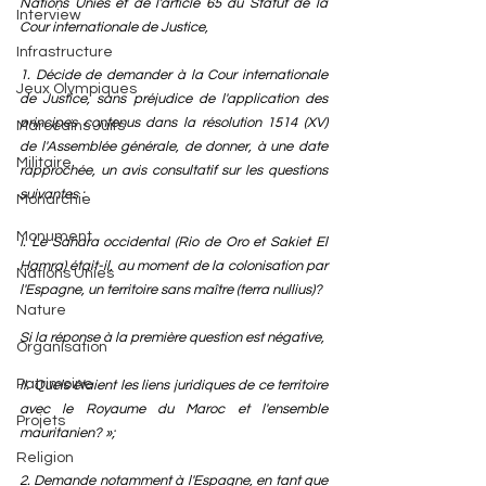
Nations Unies et de l'article 65 du Statut de la 
Interview
Cour internationale de Justice,
Infrastructure
1. Décide de demander à la Cour internationale 
Jeux Olympiques
de Justice, sans préjudice de l'application des 
principes contenus dans la résolution 1514 (XV) 
Marocains Juifs
de l'Assemblée générale, de donner, à une date 
Militaire
rapprochée, un avis consultatif sur les questions 
suivantes :
Monarchie
Monument
I. Le Sahara occidental (Rio de Oro et Sakiet El 
Hamra) était-il, au moment de la colonisation par 
Nations Unies
l'Espagne, un territoire sans maître (terra nullius)?
Nature
Si la réponse à la première question est négative,
Organisation
Patrimoine
II. Quels étaient les liens juridiques de ce territoire 
avec le Royaume du Maroc et l'ensemble 
Projets
mauritanien? »;
Religion
2. Demande notamment à l'Espagne, en tant que 