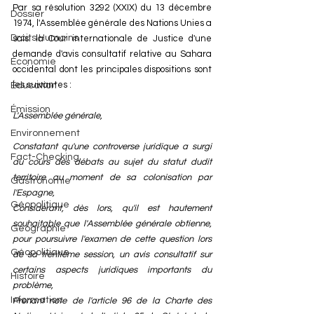
Par sa résolution 3292 (XXIX) du 13 décembre 
Dossier
1974, l'Assemblée générale des Nations Unies a 
Droits Humains
saisi la Cour internationale de Justice d'une 
demande d'avis consultatif relative au Sahara 
Économie
occidental dont les principales dispositions sont 
les suivantes :
Éducation
Émission
L'Assemblée générale,
Environnement
Constatant qu'une controverse juridique a surgi 
Fact-Checking
au cours des débats au sujet du statut dudit 
territoire au moment de sa colonisation par 
Gastronomie
l'Espagne,
Géopolitique
Considérant, dès lors, qu'il est hautement 
souhaitable que l'Assemblée générale obtienne, 
Géographie
pour poursuivre l'examen de cette question lors 
Géopolitique
de sa trentième session, un avis consultatif sur 
certains aspects juridiques importants du 
Histoire
problème,
Information
Prenant note de l'article 96 de la Charte des 