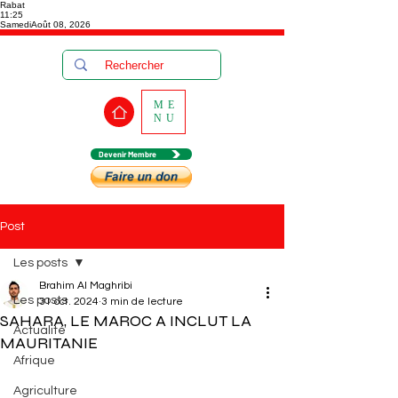
Rabat
11:25
Samedi
Août 08, 2026
ME
NU
Devenir Membre
Post
Les posts
Brahim Al Maghribi
Les posts
31 oct. 2024
3 min de lecture
SAHARA, LE MAROC A INCLUT LA
Actualité
MAURITANIE
Afrique
Agriculture