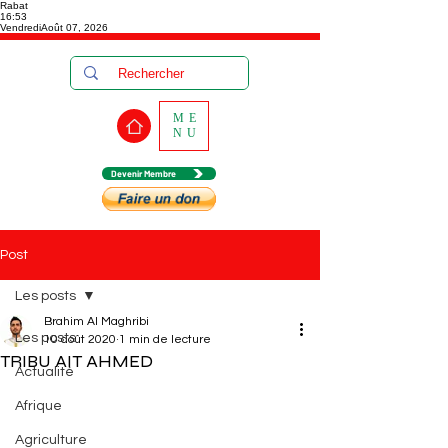
Rabat
16:53
Vendredi
Août 07, 2026
ME
NU
Devenir Membre
Post
Les posts
Brahim Al Maghribi
Les posts
10 août 2020
1 min de lecture
TRIBU AIT AHMED
Actualité
Afrique
Agriculture