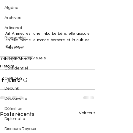
Algérie
Archives
Artisanat
Ait Ahmed est une tribu berbère, elle associe 
Biographie
en elle-même le monde berbère et la culture 
Sahraouie.
CAN 2025
Cinéma & Arts visuels
Tribus
Ait Ahmed
Histoire
Confidentiel
Culture
Debunk
Découverte
Définition
Voir tout
Posts récents
Diplomatie
Discours Royaux