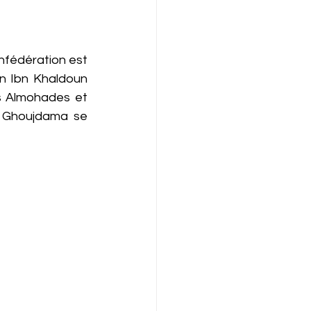
fédération est 
n Ibn Khaldoun 
s Almohades et 
bu Ghoujdama se 