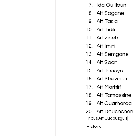
Ida Ou Iloun
Ait Sagane
Ait Tasla
Ait Tidili
Ait Zineb
Ait Imini
Ait Semgane
Ait Saon
Ait Touaya
Ait Khezana
Ait Marhlif
Ait Tamassine
Ait Ouarharda
Ait Douchchen
Tribus
Ait Ouaouzguit
Histoire