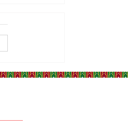
UTEY, TÉMOIN MALGRÉ
 DE LA MAROCANITÉ DU
ARA
 collective et en soit fier.